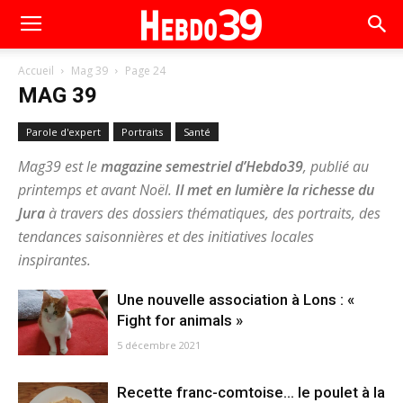
Accueil
Mag 39
Page 24
MAG 39
Parole d'expert
Portraits
Santé
Mag39 est le
magazine semestriel d’Hebdo39
, publié au
printemps et avant Noël.
Il
met en lumière la richesse du
Jura
à travers des dossiers thématiques, des portraits, des
tendances saisonnières et des initiatives locales
inspirantes.
Une nouvelle association à Lons : «
Fight for animals »
5 décembre 2021
Recette franc-comtoise… le poulet à la