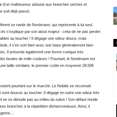
ant d’un malheureux arbuste aux branches sèches et
 soit déjà passé.
éfèrent se nantir de Nordmann, qui représente à lui seul
 s’explique par son atout majeur : celui de ne pas perdre
réables au toucher ! Il dégage une odeur douce, mais
 look, il s’en sort bien avec une base généralement bien
s. Il présente également une forme conique très
t les boules de mille couleurs ! Pourtant, le Nordmann est
une taille similaire, le premier coûte en moyenne 28.50€
tent pourtant sur le marché. Le Nobilis se reconnaît
ui sont douces au toucher. Il dégage en outre une odeur très
 il ne se dénude pas au milieu du salon ! Son défaut réside
s branches à la répartition disharmonieuse. Ainsi, il
ut genre…