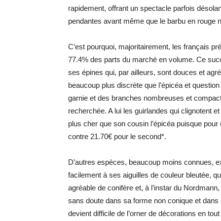
rapidement, offrant un spectacle parfois désol
pendantes avant même que le barbu en rouge ne
C’est pourquoi, majoritairement, les français pr
77.4% des parts du marché en volume. Ce succès
ses épines qui, par ailleurs, sont douces et ag
beaucoup plus discrète que l’épicéa et question
garnie et des branches nombreuses et compacte
recherchée. A lui les guirlandes qui clignotent e
plus cher que son cousin l’épicéa puisque pour 
contre 21.70€ pour le second*.
D’autres espèces, beaucoup moins connues, exis
facilement à ses aiguilles de couleur bleutée, q
agréable de conifère et, à l’instar du Nordmann,
sans doute dans sa forme non conique et dans se
devient difficile de l’orner de décorations en to