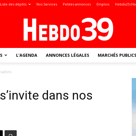
Liste des dépôts
Nos Services
Petites annonces
Emplois
Hebdo25 (Ha
S
L’AGENDA
ANNONCES LÉGALES
MARCHÉS PUBLIC
Jura
 salons
 s’invite dans nos
: