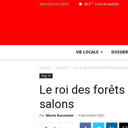
C
samedi 8 août 2026
30.9
Lons-le-Saunier
VIE LOCALE
DOSSIER
Accueil
Mag 39
Le roi des forêts s’invite dans nos
Mag 39
Le roi des forêts
salons
Par
Marie Rousselet
-
5 décembre 2021