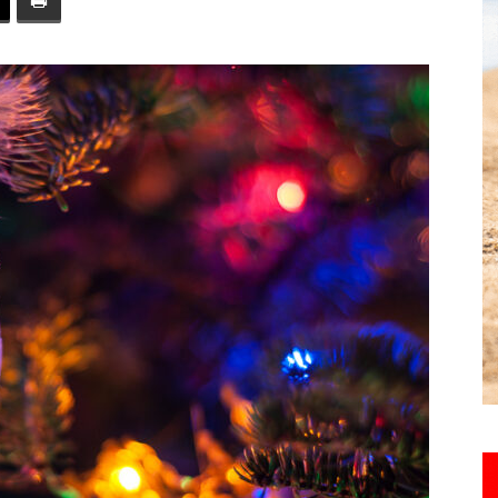
toute
l'info
locale
–