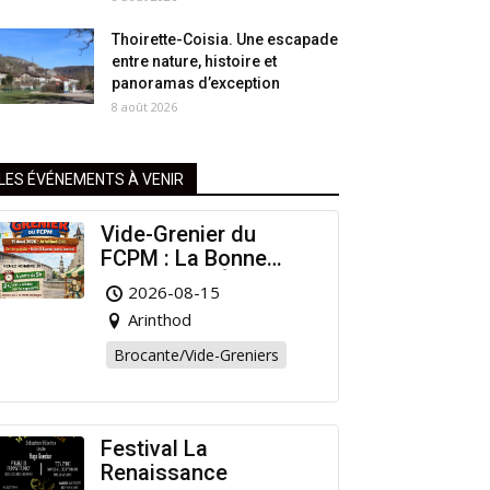
Thoirette-Coisia. Une escapade
entre nature, histoire et
panoramas d’exception
8 août 2026
LES ÉVÉNEMENTS À VENIR
Vide-Grenier du
FCPM : La Bonne
Affaire de l’Été à
2026-08-15
Arinthod !
Arinthod
Brocante/Vide-Greniers
Festival La
Renaissance