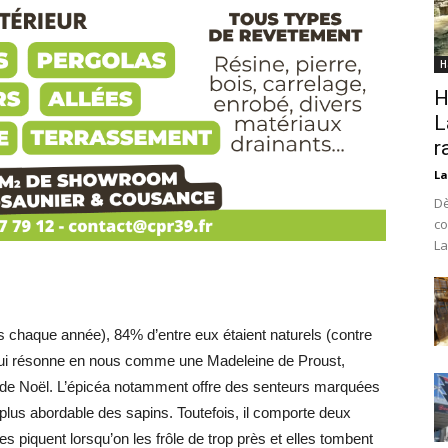
H
H
L
r
La
Dè
co
La
s chaque année), 84% d’entre eux étaient naturels (contre
e, qui résonne en nous comme une Madeleine de Proust,
e de Noël. L’épicéa notamment offre des senteurs marquées
e plus abordable des sapins. Toutefois, il comporte deux
les piquent lorsqu’on les frôle de trop près et elles tombent