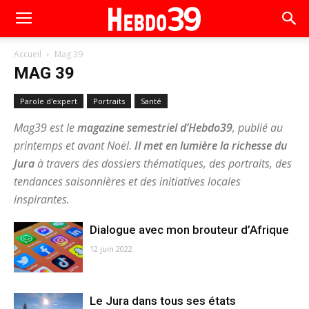
Accueil
Mag 39
MAG 39
Parole d'expert
Portraits
Santé
Mag39 est le
magazine semestriel d’Hebdo39
, publié au
printemps et avant Noël.
Il
met en lumière la richesse du
Jura
à travers des dossiers thématiques, des portraits, des
tendances saisonnières et des initiatives locales
inspirantes.
Dialogue avec mon brouteur d’Afrique
12 juin 2022
Le Jura dans tous ses états