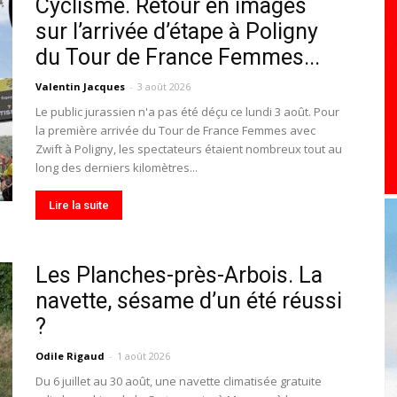
Cyclisme. Retour en images
toute
sur l’arrivée d’étape à Poligny
du Tour de France Femmes...
Valentin Jacques
-
3 août 2026
Le public jurassien n'a pas été déçu ce lundi 3 août. Pour
la première arrivée du Tour de France Femmes avec
l'info
Zwift à Poligny, les spectateurs étaient nombreux tout au
long des derniers kilomètres...
Lire la suite
locale
Les Planches-près-Arbois. La
navette, sésame d’un été réussi
?
Odile Rigaud
-
1 août 2026
–
Du 6 juillet au 30 août, une navette climatisée gratuite