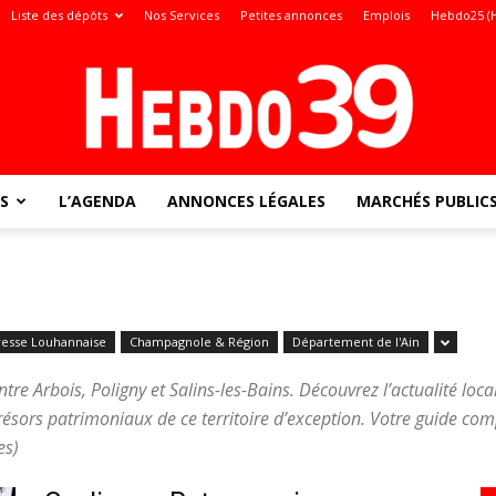
Liste des dépôts
Nos Services
Petites annonces
Emplois
Hebdo25 (
S
L’AGENDA
ANNONCES LÉGALES
MARCHÉS PUBLIC
Jura
resse Louhannaise
Champagnole & Région
Département de l'Ain
:
entre Arbois, Poligny et Salins-les-Bains. Découvrez l’actualité local
trésors patrimoniaux de ce territoire d’exception. Votre guide co
es)