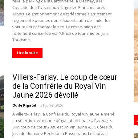
relie le parking de la Cartonnerie, à Mesnay, à la
Cascade des Tufs et au village des Planches-près-
Arbois. Le stationnement y est désormais strictement
réglementé pour les non-résidents afin de limiter les
voitures et préserver le site. La réservation est
Hebdo39
fortement conseillée via l’Office de tourisme ou Jura
Tourisme.
Lire la suite
Villers-Farlay. Le coup de cœur
de la Confrérie du Royal Vin
Jaune 2026 dévoilé
Odile Rigaud
-
31 juillet 2026
À Villers-Farlay, la Confrérie du Royal Vin Jaune a mené
sa sélection avant une dégustation finale à l’aveugle.
Son coup de cœur 2026 est un Vin Jaune AOC Côtes du
Jura du domaine Pêcheur, à Passenans. Le lauréat