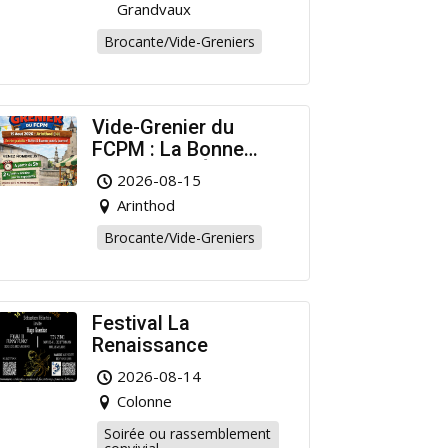
Grandvaux
Brocante/Vide-Greniers
Vide-Grenier du
FCPM : La Bonne
Affaire de l’Été à
2026-08-15
Arinthod !
Arinthod
Brocante/Vide-Greniers
Festival La
Renaissance
2026-08-14
Colonne
Soirée ou rassemblement