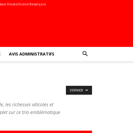
Haut-Doubs/Grand Besançon)
S
AVIS ADMINISTRATIFS
DERNIER
e, les richesses viticoles et
mplet sur ce trio emblématique