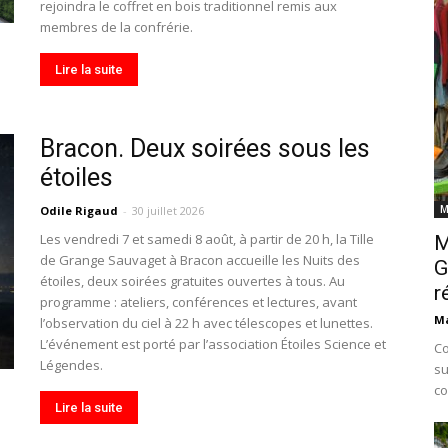
rejoindra le coffret en bois traditionnel remis aux
membres de la confrérie.
Lire la suite
Bracon. Deux soirées sous les
étoiles
M
Odile Rigaud
-
30 juillet 2026
Les vendredi 7 et samedi 8 août, à partir de 20 h, la Tille
M
de Grange Sauvaget à Bracon accueille les Nuits des
G
étoiles, deux soirées gratuites ouvertes à tous. Au
r
programme : ateliers, conférences et lectures, avant
Ma
l’observation du ciel à 22 h avec télescopes et lunettes.
L’événement est porté par l’association Étoiles Science et
Co
Légendes.
su
co
Lire la suite