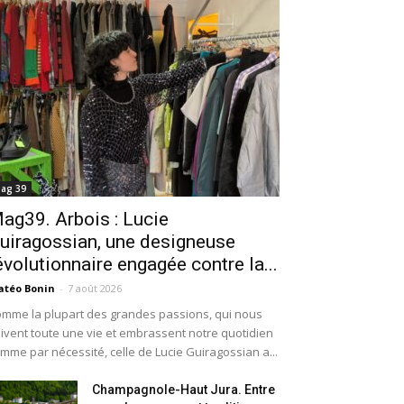
ag 39
ag39. Arbois : Lucie
uiragossian, une designeuse
évolutionnaire engagée contre la...
téo Bonin
-
7 août 2026
mme la plupart des grandes passions, qui nous
ivent toute une vie et embrassent notre quotidien
mme par nécessité, celle de Lucie Guiragossian a...
Champagnole-Haut Jura. Entre