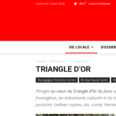
C
vendredi 7 août 2026
28.8
Lons-le-Saunier
VIE LOCALE
DOSSIER
Accueil
Vie Locale
Triangle d’or
TRIANGLE D’OR
Bourgogne Franche-Comté
Bresse Haute Seille
B
Plongez
au cœur du Triangle d’Or du Jura
, 
fromagères, les événements culturels et les 
jurassien. (salines royales, vin, comté, therm