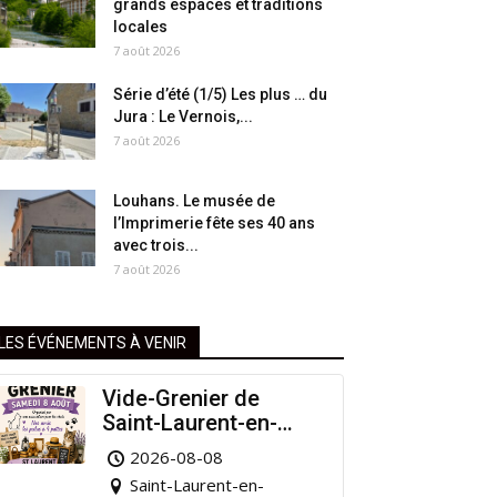
grands espaces et traditions
locales
7 août 2026
Série d’été (1/5) Les plus … du
Jura : Le Vernois,...
7 août 2026
Louhans. Le musée de
l’Imprimerie fête ses 40 ans
avec trois...
7 août 2026
LES ÉVÉNEMENTS À VENIR
Vide-Grenier de
Saint-Laurent-en-
Grandvaux : Venez
2026-08-08
chiner pour la bonne
Saint-Laurent-en-
cause !