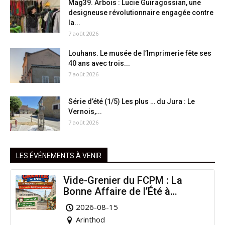
Mag39. Arbois : Lucie Guiragossian, une
designeuse révolutionnaire engagée contre
la...
7 août 2026
Louhans. Le musée de l’Imprimerie fête ses
40 ans avec trois...
7 août 2026
Série d’été (1/5) Les plus … du Jura : Le
Vernois,...
7 août 2026
LES ÉVÉNEMENTS À VENIR
Vide-Grenier du FCPM : La
Bonne Affaire de l’Été à
Arinthod !
2026-08-15
Arinthod