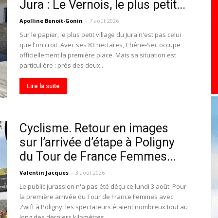
Jura : Le Vernois, le plus petit...
toute
Apolline Benoit-Gonin
-
7 août 2026
Sur le papier, le plus petit village du Jura n'est pas celui
que l'on croit. Avec ses 83 hectares, Chêne-Sec occupe
officiellement la première place. Mais sa situation est
particulière : près des deux...
l'info
Lire la suite
Cyclisme. Retour en images
locale
sur l’arrivée d’étape à Poligny
du Tour de France Femmes...
Valentin Jacques
-
3 août 2026
Le public jurassien n'a pas été déçu ce lundi 3 août. Pour
la première arrivée du Tour de France Femmes avec
–
Zwift à Poligny, les spectateurs étaient nombreux tout au
long des derniers kilomètres...