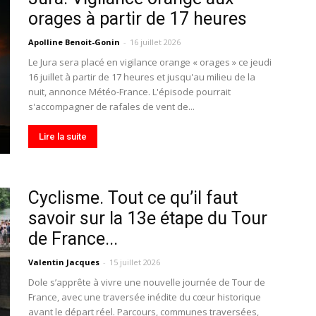
orages à partir de 17 heures
Apolline Benoit-Gonin
-
16 juillet 2026
Le Jura sera placé en vigilance orange « orages » ce jeudi
16 juillet à partir de 17 heures et jusqu'au milieu de la
nuit, annonce Météo-France. L'épisode pourrait
s'accompagner de rafales de vent de...
Lire la suite
Cyclisme. Tout ce qu’il faut
savoir sur la 13e étape du Tour
de France...
Valentin Jacques
-
15 juillet 2026
Dole s’apprête à vivre une nouvelle journée de Tour de
France, avec une traversée inédite du cœur historique
avant le départ réel. Parcours, communes traversées,