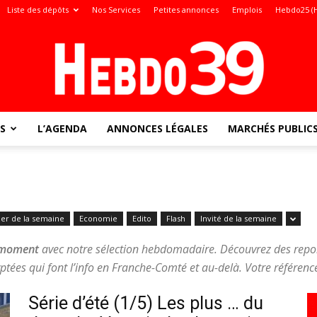
Liste des dépôts
Nos Services
Petites annonces
Emplois
Hebdo25 (
S
L’AGENDA
ANNONCES LÉGALES
MARCHÉS PUBLIC
Jura
ier de la semaine
Economie
Edito
Flash
Invité de la semaine
:
u moment
avec notre sélection hebdomadaire. Découvrez des repor
tées qui font l’info en Franche-Comté et au-delà. Votre référenc
Série d’été (1/5) Les plus … du