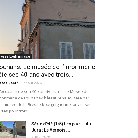
resse Louhannaise
ouhans. Le musée de l’Imprimerie
ête ses 40 ans avec trois...
téo Bonin
-
7 août 2026
l’occasion de son 40e anniversaire, le Musée de
Imprimerie de Louhans-Châteaurenaud, géré par
Écomusée de la Bresse bourguignonne, ouvre ses
rtes pour trois...
Série d’été (1/5) Les plus … du
Jura : Le Vernois,...
7 août 2026