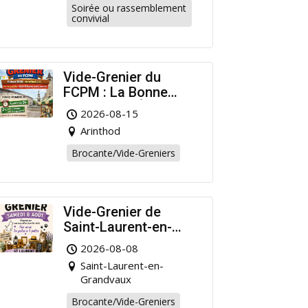
Soirée ou rassemblement
convivial
Vide-Grenier du
FCPM : La Bonne
Affaire de l’Été à
2026-08-15
Arinthod !
Arinthod
Brocante/Vide-Greniers
Vide-Grenier de
Saint-Laurent-en-
Grandvaux : Venez
2026-08-08
chiner pour la bonne
Saint-Laurent-en-
cause !
Grandvaux
Brocante/Vide-Greniers