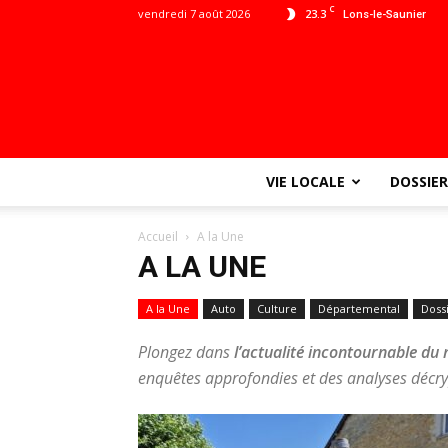
C
vendredi 7 août 2026
23.3
Lons-le-Saunier
VIE LOCALE
DOSSIER
Accueil
A la Une
A LA UNE
A la Une
Auto
Culture
Départemental
Doss
Plongez dans
l’actualité incontournable d
enquêtes approfondies et des analyses décryp