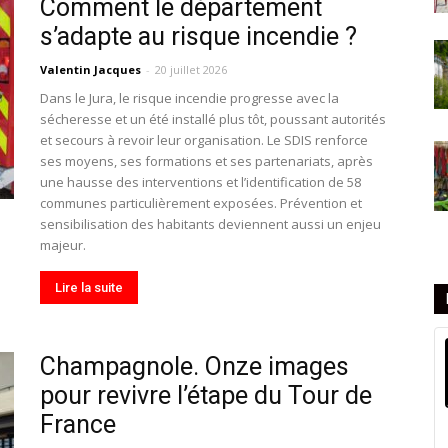
Comment le département
s’adapte au risque incendie ?
Valentin Jacques
-
20 juillet 2026
Dans le Jura, le risque incendie progresse avec la
sécheresse et un été installé plus tôt, poussant autorités
et secours à revoir leur organisation. Le SDIS renforce
ses moyens, ses formations et ses partenariats, après
une hausse des interventions et l’identification de 58
communes particulièrement exposées. Prévention et
sensibilisation des habitants deviennent aussi un enjeu
majeur.
Lire la suite
Champagnole. Onze images
pour revivre l’étape du Tour de
France