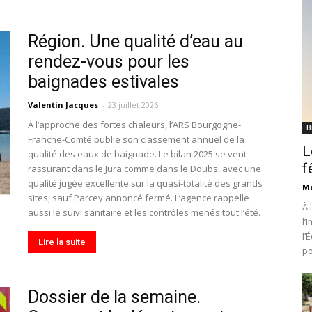
Région. Une qualité d’eau au
rendez-vous pour les
baignades estivales
Valentin Jacques
-
23 juillet 2026
À l’approche des fortes chaleurs, l’ARS Bourgogne-
B
Franche-Comté publie son classement annuel de la
L
qualité des eaux de baignade. Le bilan 2025 se veut
f
rassurant dans le Jura comme dans le Doubs, avec une
qualité jugée excellente sur la quasi-totalité des grands
Ma
sites, sauf Parcey annoncé fermé. L’agence rappelle
À 
aussi le suivi sanitaire et les contrôles menés tout l’été.
l’
l’
Lire la suite
po
Dossier de la semaine.