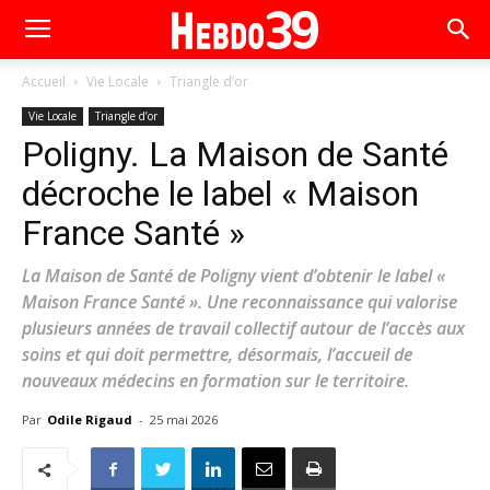
Accueil
Vie Locale
Triangle d’or
Vie Locale
Triangle d’or
Poligny. La Maison de Santé
décroche le label « Maison
France Santé »
La Maison de Santé de Poligny vient d’obtenir le label «
Maison France Santé ». Une reconnaissance qui valorise
plusieurs années de travail collectif autour de l’accès aux
soins et qui doit permettre, désormais, l’accueil de
nouveaux médecins en formation sur le territoire.
Par
Odile Rigaud
-
25 mai 2026