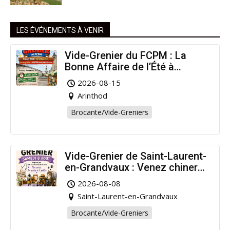
LES ÉVÉNEMENTS À VENIR
Vide-Grenier du FCPM : La
Bonne Affaire de l’Été à
Arinthod !
2026-08-15
Arinthod
Brocante/Vide-Greniers
Vide-Grenier de Saint-Laurent-
en-Grandvaux : Venez chiner
pour la bonne cause !
2026-08-08
Saint-Laurent-en-Grandvaux
Brocante/Vide-Greniers