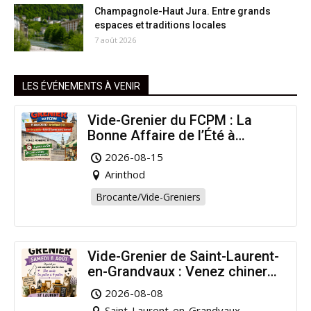
Champagnole-Haut Jura. Entre grands
espaces et traditions locales
7 août 2026
LES ÉVÉNEMENTS À VENIR
Vide-Grenier du FCPM : La
Bonne Affaire de l’Été à
Arinthod !
2026-08-15
Arinthod
Brocante/Vide-Greniers
Vide-Grenier de Saint-Laurent-
en-Grandvaux : Venez chiner
pour la bonne cause !
2026-08-08
Saint-Laurent-en-Grandvaux