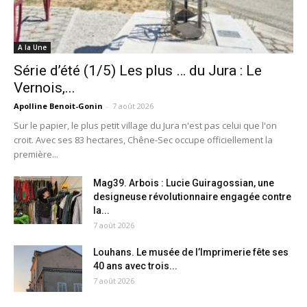
A la Une
Série d’été (1/5) Les plus … du Jura : Le
Vernois,...
Apolline Benoit-Gonin
-
7 août 2026
Sur le papier, le plus petit village du Jura n'est pas celui que l'on
croit. Avec ses 83 hectares, Chêne-Sec occupe officiellement la
première...
Mag39. Arbois : Lucie Guiragossian, une
designeuse révolutionnaire engagée contre
la...
7 août 2026
Louhans. Le musée de l’Imprimerie fête ses
40 ans avec trois...
7 août 2026