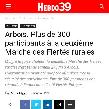
Accueil
Vie Locale
Triangle d’or
Vie Locale
Triangle d’or
Arbois. Plus de 300
participants à la deuxième
Marche des Fiertés rurales
Malgré la forte chaleur, la deuxième Marche des Fiertés
rurales s'est tenue samedi 27 juin à Arbois.
L'organisation avait été adaptée afin d'assurer la
sécurité des participants. Plus de 300 personnes ont
répondu à l'appel du collectif Fiertés Potager.
Par
Odile Rigaud
-
9 juillet 2026