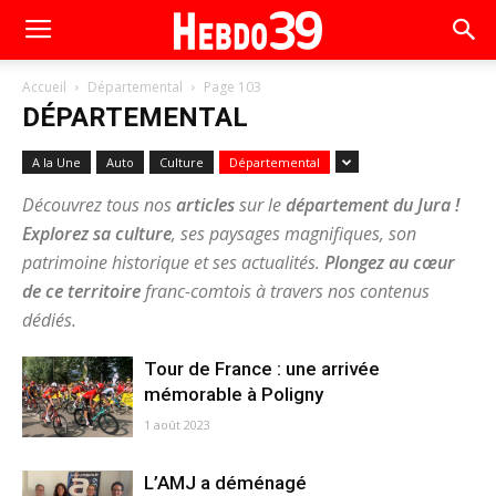
Accueil
Départemental
Page 103
DÉPARTEMENTAL
A la Une
Auto
Culture
Départemental
Découvrez tous nos
articles
sur le
département du Jura !
Explorez sa culture
, ses paysages magnifiques, son
patrimoine historique et ses actualités.
Plongez au cœur
de ce territoire
franc-comtois à travers nos contenus
dédiés.
Tour de France : une arrivée
mémorable à Poligny
1 août 2023
L’AMJ a déménagé