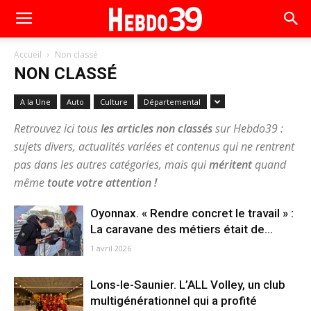
Accueil
Non classé
NON CLASSÉ
A la Une
Auto
Culture
Départemental
Retrouvez ici tous
les articles non classés
sur Hebdo39 :
sujets divers, actualités variées et contenus qui ne rentrent
pas dans les autres catégories, mais qui
méritent
quand
même
toute votre attention !
Oyonnax. « Rendre concret le travail » :
La caravane des métiers était de...
1 avril 2026
Lons-le-Saunier. L’ALL Volley, un club
multigénérationnel qui a profité