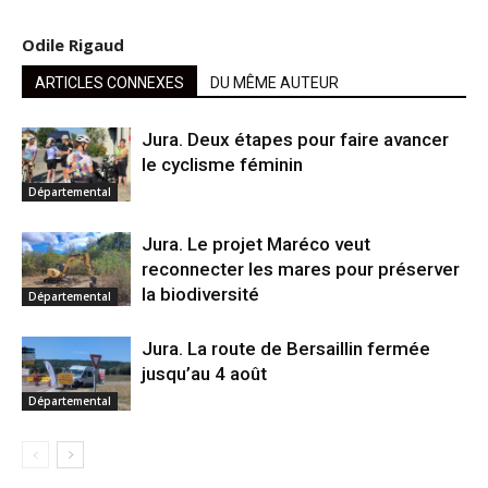
Odile Rigaud
ARTICLES CONNEXES
DU MÊME AUTEUR
Jura. Deux étapes pour faire avancer
le cyclisme féminin
Départemental
Jura. Le projet Maréco veut
reconnecter les mares pour préserver
la biodiversité
Départemental
Jura. La route de Bersaillin fermée
jusqu’au 4 août
Départemental