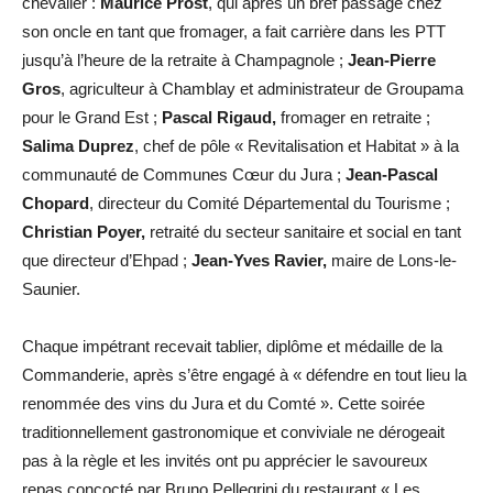
chevalier :
Maurice Prost
, qui après un bref passage chez
son oncle en tant que fromager, a fait carrière dans les PTT
jusqu’à l’heure de la retraite à Champagnole ;
Jean-Pierre
Gros
, agriculteur à Chamblay et administrateur de Groupama
pour le Grand Est ;
Pascal Rigaud,
fromager en retraite ;
Salima Duprez
, chef de pôle « Revitalisation et Habitat » à la
communauté de Communes Cœur du Jura ;
Jean-Pascal
Chopard
, directeur du Comité Départemental du Tourisme ;
Christian Poyer,
retraité du secteur sanitaire et social en tant
que directeur d’Ehpad ;
Jean-Yves Ravier,
maire de Lons-le-
Saunier.
Chaque impétrant recevait tablier, diplôme et médaille de la
Commanderie, après s’être engagé à « défendre en tout lieu la
renommée des vins du Jura et du Comté ». Cette soirée
traditionnellement gastronomique et conviviale ne dérogeait
pas à la règle et les invités ont pu apprécier le savoureux
repas concocté par Bruno Pellegrini du restaurant « Les