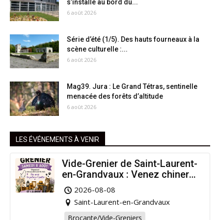
s’installe au bord du...
6 août 2026
Série d’été (1/5). Des hauts fourneaux à la
scène culturelle :...
6 août 2026
Mag39. Jura : Le Grand Tétras, sentinelle
menacée des forêts d’altitude
6 août 2026
LES ÉVÉNEMENTS À VENIR
Vide-Grenier de Saint-Laurent-
en-Grandvaux : Venez chiner
pour la bonne cause !
2026-08-08
Saint-Laurent-en-Grandvaux
Brocante/Vide-Greniers