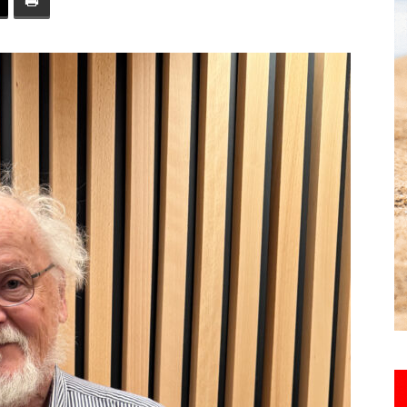
toute
l'info
locale
–