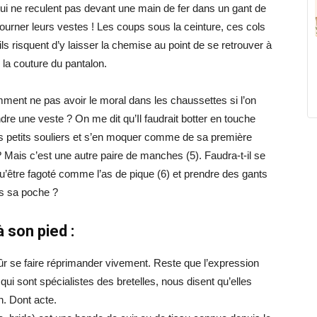
qui ne reculent pas devant une main de fer dans un gant de
tourner leurs vestes ! Les coups sous la ceinture, ces cols
ils risquent d’y laisser la chemise au point de se retrouver à
r la couture du pantalon.
ent ne pas avoir le moral dans les chaussettes si l’on
endre une veste ? On me dit qu’Il faudrait botter en touche
s petits souliers et s’en moquer comme de sa première
? Mais c’est une autre paire de manches (5). Faudra-t-il se
 qu’être fagoté comme l’as de pique (6) et prendre des gants
ns sa poche ?
 son pied :
 sûr se faire réprimander vivement. Reste que l’expression
qui sont spécialistes des bretelles, nous disent qu’elles
n. Dont acte.