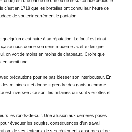
êne, bride) est une bande de cuir ou de tissu connue depuis le
s c’est en 1718 que les bretelles ont connu leur heure de
’audace de soutenir carrément le pantalon.
quelqu’un c’est nuire à sa réputation. Le fautif est ainsi
rançaise nous donne son sens moderne : « être désigné
ui, on voit de moins en moins de chapeaux. Croire que
s en serait une.
 avec précautions pour ne pas blesser son interlocuteur. En
re des mitaines » et donne « prendre des gants » comme
e est inversée : ce sont les mitaines qui sont vieillottes et
eurs les ronds-de-cuir. Une allusion aux derrières posés
pour évacuer les soupirs, conséquences d’un travail
tration, de ses lenteurs, de ses règlements absurdes et de