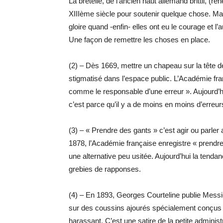
La bretelle, de l’ancien haut allemand brittil, (r
XIIIème siècle pour soutenir quelque chose. Mai
gloire quand -enfin- elles ont eu le courage et l
Une façon de remettre les choses en place.
(2) – Dès 1669, mettre un chapeau sur la tête de 
stigmatisé dans l’espace public. L’Académie f
comme le responsable d’une erreur ». Aujourd’h
c’est parce qu’il y a de moins en moins d’erreur
(3) – « Prendre des gants » c’est agir ou parler
1878, l’Académie française enregistre « prend
une alternative peu usitée. Aujourd’hui la tendanc
grebies de rapponses.
(4) – En 1893, Georges Courteline publie Messi
sur des coussins ajourés spécialement conçus 
harassant. C’est une satire de la petite adminis