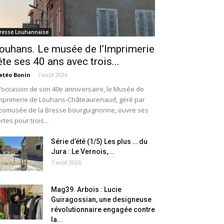
resse Louhannaise
ouhans. Le musée de l’Imprimerie
ête ses 40 ans avec trois...
téo Bonin
-
7 août 2026
l’occasion de son 40e anniversaire, le Musée de
Imprimerie de Louhans-Châteaurenaud, géré par
Écomusée de la Bresse bourguignonne, ouvre ses
rtes pour trois...
Série d’été (1/5) Les plus … du
Jura : Le Vernois,...
7 août 2026
Mag39. Arbois : Lucie
Guiragossian, une designeuse
révolutionnaire engagée contre
la...