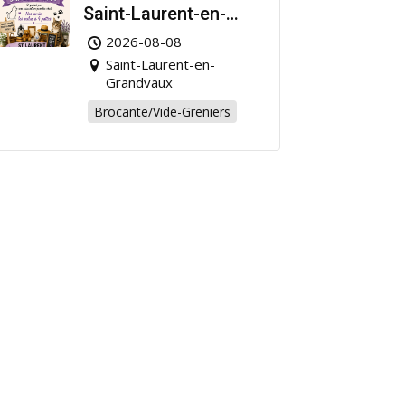
Saint-Laurent-en-
Grandvaux : Venez
2026-08-08
chiner pour la bonne
Saint-Laurent-en-
cause !
Grandvaux
Brocante/Vide-Greniers