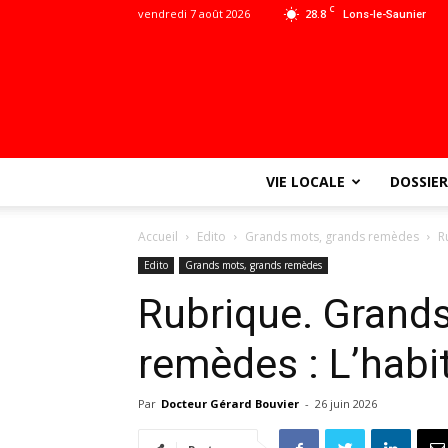
C
vendredi 7 août 2026
28.8
Lons-le-Saunier
VIE LOCALE
DOSSIER
Accueil
Edito
Grands mots, grands remèdes
R
Edito
Grands mots, grands remèdes
Rubrique. Grand
remèdes : L’habit
Par
Docteur Gérard Bouvier
-
26 juin 2026