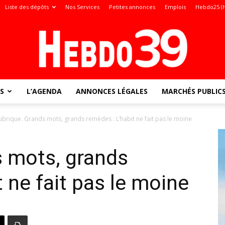
Liste des dépôts
Nos Services
Petites annonces
Emplois
Hebdo25 (
S
L’AGENDA
ANNONCES LÉGALES
MARCHÉS PUBLIC
Jura
ubrique. Grands mots, grands remèdes : L’habit ne fait pas le moine
s mots, grands
:
 ne fait pas le moine