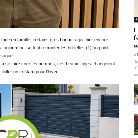
B
L
f
 linge en famille, certains gros bonnets qui, hier encore,
Ma
, aujourd’hui se font remonter les bretelles (1) au point
À 
casaque.
l’
s à se faire cirer les pompes, ces beaux linges changeront
l’
ailler un costard pour l’hiver.
po