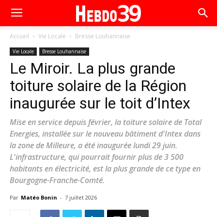
Accueil
Vie Locale
Bresse Louhannaise
Vie Locale
Bresse Louhannaise
Le Miroir. La plus grande
toiture solaire de la Région
inaugurée sur le toit d’Intex
Mise en service depuis février, la toiture solaire de Total
Energies, installée sur le nouveau bâtiment d'Intex dans
la zone de Milleure, a été inaugurée lundi 29 juin.
L'infrastructure, qui pourrait fournir plus de 3 500
habitants en électricité, est la plus grande de ce type en
Bourgogne-Franche-Comté.
Par
Matéo Bonin
-
7 juillet 2026