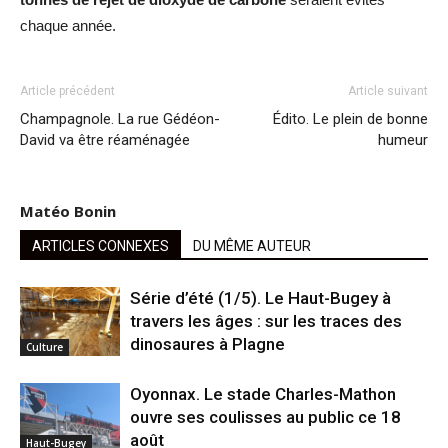
chaque année.
Article précédent
Article suivant
Champagnole. La rue Gédéon-
Édito. Le plein de bonne
David va être réaménagée
humeur
Matéo Bonin
ARTICLES CONNEXES
DU MÊME AUTEUR
Série d’été (1/5). Le Haut-Bugey à
travers les âges : sur les traces des
dinosaures à Plagne
Culture
Oyonnax. Le stade Charles-Mathon
ouvre ses coulisses au public ce 18
août
Haut-Bugey