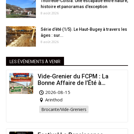
Thoirette-Coisia. Une escapade entre nature,
histoire et panoramas d’exception
8 août 2026
Série d’été (1/5). Le Haut-Bugey à travers les
âges : sur...
8 août 2026
LES ÉVÉNEMENTS À VENIR
Vide-Grenier du FCPM : La
Bonne Affaire de l’Été à
Arinthod !
2026-08-15
Arinthod
Brocante/Vide-Greniers