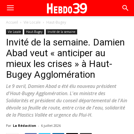
Accueil
Vie Locale
Haut-Bugey
Vie Locale
Haut-Bugey
Invité de la semaine
Invité de la semaine. Damien
Abad veut « anticiper au
mieux les crises » à Haut-
Bugey Agglomération
Le 9 avril, Damien Abad a été élu nouveau président
d'Haut-Bugey Agglomération. L'ex ministre des
Solidarités et président du conseil départemental de l'Ain
dévoile sa feuille de route, entre crise de l'eau, solidarité
de la Plastics Vallée et urgence du Plui-H.
Par
La Rédaction
-
6 juillet 2026