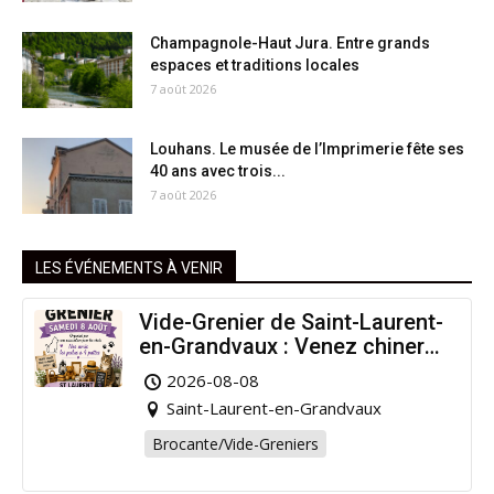
Champagnole-Haut Jura. Entre grands
espaces et traditions locales
7 août 2026
Louhans. Le musée de l’Imprimerie fête ses
40 ans avec trois...
7 août 2026
LES ÉVÉNEMENTS À VENIR
Vide-Grenier de Saint-Laurent-
en-Grandvaux : Venez chiner
pour la bonne cause !
2026-08-08
Saint-Laurent-en-Grandvaux
Brocante/Vide-Greniers