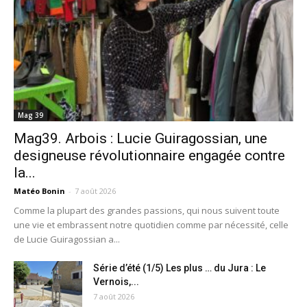
Mag 39
Mag39. Arbois : Lucie Guiragossian, une
designeuse révolutionnaire engagée contre
la...
Matéo Bonin
-
7 août 2026
Comme la plupart des grandes passions, qui nous suivent toute
une vie et embrassent notre quotidien comme par nécessité, celle
de Lucie Guiragossian a...
Série d’été (1/5) Les plus … du Jura : Le
Vernois,...
7 août 2026