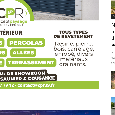
C
N
m
d
Ma
« 
va
to