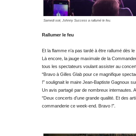
Samedi soir, Johnny Success a rallumé le feu.
Rallumer le feu
Et la flamme n’a pas tardé à être rallumé dès le
Là encore, la jauge maximale de la Commanderie
tous les spectateurs voulant assister au conce
“Bravo à Gilles Glab pour ce magnifique spectac
!” soulignait le maire Jean-Baptiste Gagnoux su
Un avis partagé par de nombreux internautes. A 
“Deux concerts d’une grande qualité. Et des a
commanderie ce week-end. Bravo !”.