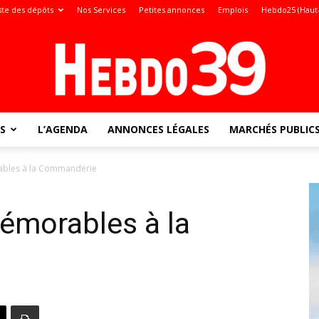
ste des dépôts
Nos Services
Petites annonces
Emplois
Hebdo25 (Haut
S
L’AGENDA
ANNONCES LÉGALES
MARCHÉS PUBLIC
Jura
ables à la Commanderie
émorables à la
: