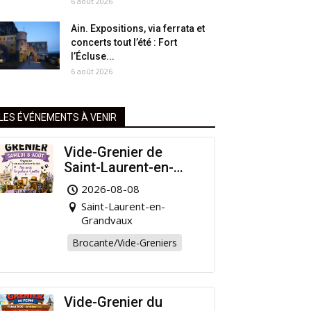
6 août 2026
Ain. Expositions, via ferrata et
concerts tout l’été : Fort
l’Écluse...
6 août 2026
LES ÉVÉNEMENTS À VENIR
Vide-Grenier de
Saint-Laurent-en-
Grandvaux : Venez
2026-08-08
chiner pour la bonne
Saint-Laurent-en-
cause !
Grandvaux
Brocante/Vide-Greniers
Vide-Grenier du