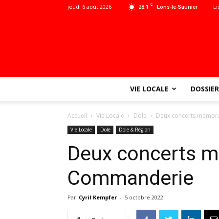
C
jeudi 6 août 2026
28.1
Li
Lons-le-Saunier
VIE LOCALE
DOSSIER
Accueil
Vie Locale
Dole
Deux concerts mémor
Vie Locale
Dole
Dole & Région
Deux concerts m
Commanderie
Par
Cyril Kempfer
-
5 octobre 2022