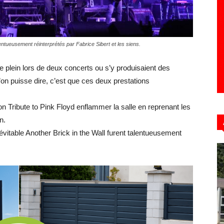
ntueusement réinterprétés par Fabrice Sibert et les siens.
Hebdo39
e plein lors de deux concerts ou s’y produisaient des
’on puisse dire, c’est que ces deux prestations
on Tribute to Pink Floyd enflammer la salle en reprenant les
n.
évitable Another Brick in the Wall furent talentueusement