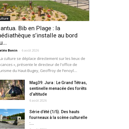
ulture
antua. Bib en Plage : la
édiathèque s’installe au bord
u...
téo Bonin
-
6 août 2026
La culture se déplace directement sur les lieux de
cances », présente le directeur de l'office de
urisme du Haut-Bugey, Geoffroy de Fenoyl....
Mag39. Jura : Le Grand Tétras,
sentinelle menacée des forêts
d’altitude
6 août 2026
Série d’été (1/5). Des hauts
fourneaux à la scène culturelle
:...