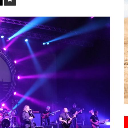
toute
l'info
locale
–