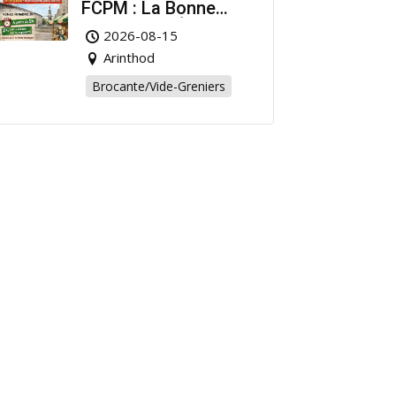
FCPM : La Bonne
Affaire de l’Été à
2026-08-15
Arinthod !
Arinthod
Brocante/Vide-Greniers