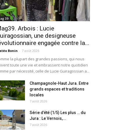
ag 39
ag39. Arbois : Lucie
uiragossian, une designeuse
évolutionnaire engagée contre la...
téo Bonin
-
7 août 2026
mme la plupart des grandes passions, qui nous
ivent toute une vie et embrassent notre quotidien
mme par nécessité, celle de Lucie Guiragossian a...
Champagnole-Haut Jura. Entre
grands espaces et traditions
locales
7 août 2026
Série d’été (1/5) Les plus … du
Jura : Le Vernois,...
7 août 2026