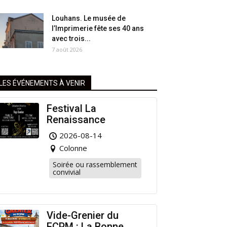
Louhans. Le musée de
l’Imprimerie fête ses 40 ans
avec trois...
7 août 2026
LES ÉVÉNEMENTS À VENIR
Festival La
Renaissance
2026-08-14
Colonne
Soirée ou rassemblement
convivial
Vide-Grenier du
FCPM : La Bonne