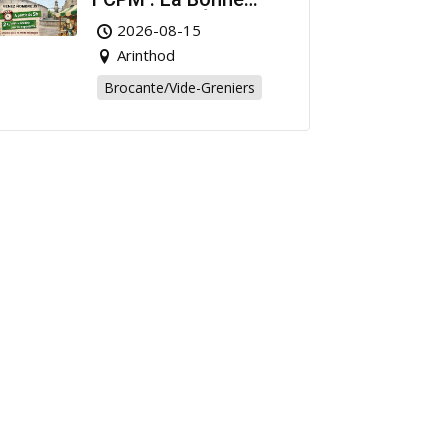
Affaire de l’Été à
2026-08-15
Arinthod !
Arinthod
Brocante/Vide-Greniers