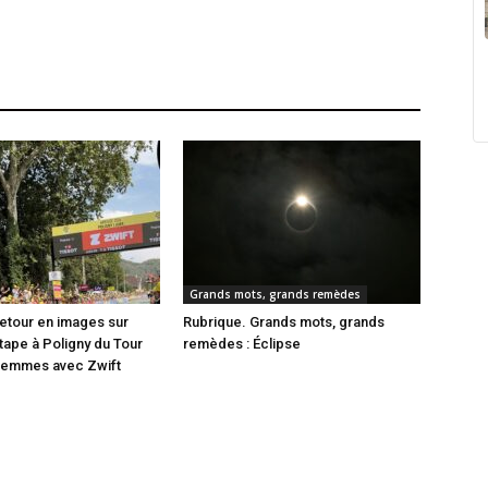
Grands mots, grands remèdes
etour en images sur
Rubrique. Grands mots, grands
étape à Poligny du Tour
remèdes : Éclipse
Femmes avec Zwift