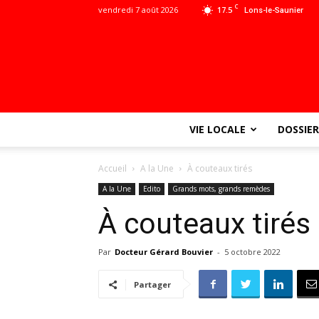
C
vendredi 7 août 2026
17.5
Lons-le-Saunier
VIE LOCALE
DOSSIER
Accueil
A la Une
À couteaux tirés
A la Une
Edito
Grands mots, grands remèdes
À couteaux tirés
Par
Docteur Gérard Bouvier
-
5 octobre 2022
Partager