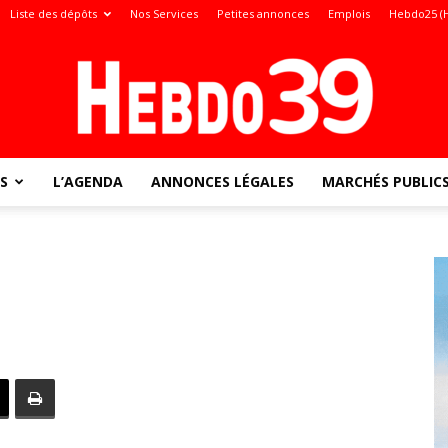
Liste des dépôts
Nos Services
Petites annonces
Emplois
Hebdo25 (
S
L’AGENDA
ANNONCES LÉGALES
MARCHÉS PUBLIC
Jura
: