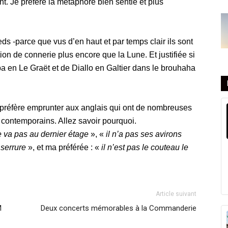
t. Je préfère la métaphore bien sentie et plus
eds -parce que vus d’en haut et par temps clair ils sont
ion de connerie plus encore que la Lune. Et justifiée si
ba en Le Graët et de Diallo en Galtier dans le brouhaha
je préfère emprunter aux anglais qui ont de nombreuses
s contemporains. Allez savoir pourquoi.
 va pas au dernier étage
», «
il n’a pas ses avirons
 serrure
», et ma préférée : «
il n’est pas le couteau le
Article suivant
M
Deux concerts mémorables à la Commanderie