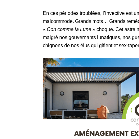
En ces périodes troublées, l’invective est u
malcommode. Grands mots… Grands remèdes
«
Con comme la Lune
» choque. Cet astre 
malgré nos gouvernants lunatiques, nos gu
chignons de nos élus qui giflent et sex-tapent