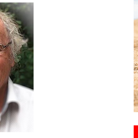
toute
l'info
locale
–