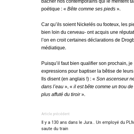
bâcher nos contemporains qui le méritent tan
poétique : «
Bête comme ses pieds
».
Car qu’ils soient Nickelés ou footeux, les pi
bien loin du cerveau- ont acquis une réputat
l’on en croit certaines déclarations de Drog
médiatique.
Puisqu’il faut bien qualifier son prochain, 
expressions pour baptiser la bêtise de leur
Ils disent (en anglais !) : «
Son ascenseur ne
dans l’eau
», «
il est bête comme un trou de
plus affuté du tiroir
».
Article précédent
Il y a 130 ans dans le Jura… Un employé du PL
saute du train