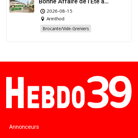
Bonne Affaire de l’Été à
Arinthod !
2026-08-15
Arinthod
Brocante/Vide-Greniers