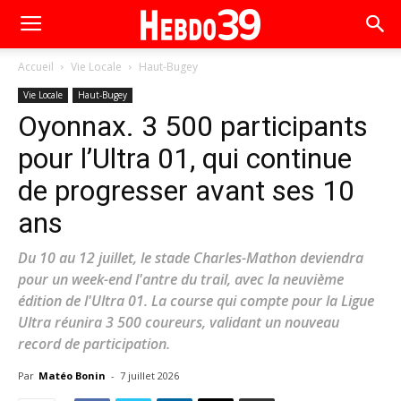
Accueil
Vie Locale
Haut-Bugey
Vie Locale
Haut-Bugey
Oyonnax. 3 500 participants
pour l’Ultra 01, qui continue
de progresser avant ses 10
ans
Du 10 au 12 juillet, le stade Charles-Mathon deviendra
pour un week-end l'antre du trail, avec la neuvième
édition de l'Ultra 01. La course qui compte pour la Ligue
Ultra réunira 3 500 coureurs, validant un nouveau
record de participation.
Par
Matéo Bonin
-
7 juillet 2026