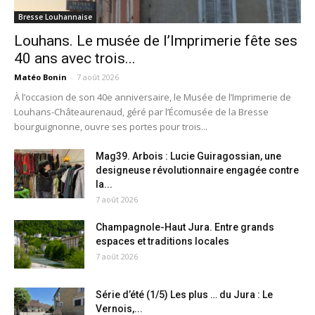
Bresse Louhannaise
Louhans. Le musée de l’Imprimerie fête ses
40 ans avec trois...
Matéo Bonin
-
7 août 2026
À l’occasion de son 40e anniversaire, le Musée de l’Imprimerie de
Louhans-Châteaurenaud, géré par l’Écomusée de la Bresse
bourguignonne, ouvre ses portes pour trois...
Mag39. Arbois : Lucie Guiragossian, une
designeuse révolutionnaire engagée contre
la...
7 août 2026
Champagnole-Haut Jura. Entre grands
espaces et traditions locales
7 août 2026
Série d’été (1/5) Les plus … du Jura : Le
Vernois,...