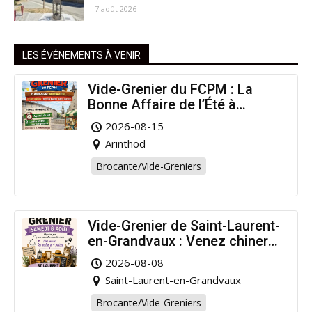
7 août 2026
LES ÉVÉNEMENTS À VENIR
Vide-Grenier du FCPM : La
Bonne Affaire de l’Été à
Arinthod !
2026-08-15
Arinthod
Brocante/Vide-Greniers
Vide-Grenier de Saint-Laurent-
en-Grandvaux : Venez chiner
pour la bonne cause !
2026-08-08
Saint-Laurent-en-Grandvaux
Brocante/Vide-Greniers