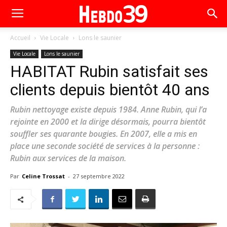
Accueil
Vie Locale
Lons le saunier
Vie Locale
Lons le saunier
HABITAT Rubin satisfait ses
clients depuis bientôt 40 ans
Rubin nettoyage existe depuis 1984. Anne Rubin, qui l’a
rejointe en 2000 et la dirige désormais, pourra bientôt
souffler ses quarante bougies. En 2007, elle a mis en
place une seconde société de services à la personne :
Rubin aux services de la maison.
Par
Celine Trossat
-
27 septembre 2022