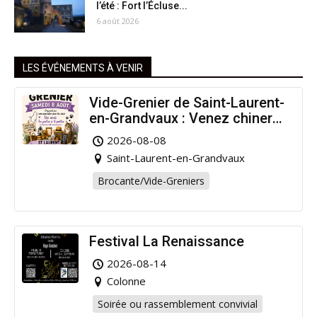
l’été : Fort l’Écluse...
6 août 2026
LES ÉVÉNEMENTS À VENIR
Vide-Grenier de Saint-Laurent-
en-Grandvaux : Venez chiner
pour la bonne cause !
2026-08-08
Saint-Laurent-en-Grandvaux
Brocante/Vide-Greniers
Festival La Renaissance
2026-08-14
Colonne
Soirée ou rassemblement convivial