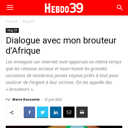
Accueil
Mag 39
Mag 39
Dialogue avec mon brouteur
d’Afrique
Les arnaques sur internet sont apparues en même temps
que les réseaux sociaux et nourrissent les grandes
vocations de nombreux jeunes voyous prêts à tout pour
soutirer de l’argent à leur victime. On les appelle des
« brouteurs ».
Par
Marie Rousselet
-
12 juin 2022