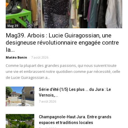
Mag 39
Mag39. Arbois : Lucie Guiragossian, une
designeuse révolutionnaire engagée contre
la...
Matéo Bonin
-
7 août 2026
Comme la plupart des grandes passions, qui nous suivent toute
une vie et embrassent notre quotidien comme par nécessité, celle
de Lucie Guiragossian a...
Série d’été (1/5) Les plus … du Jura : Le
Vernois,...
7 août 2026
Champagnole-Haut Jura. Entre grands
espaces et traditions locales