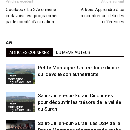
Article précédent
Article suivant
Courlaoux. La 27e chinerie
Arbois. Apprendre à se
corlavoise est programmée
rencontrer au-delà des
par le comité d’animation
différences
AG
ARTICLES CONNEXES
DU MÊME AUTEUR
Petite Montagne. Un territoire discret
qui dévoile son authenticité
Petite
montagne -
Région des lacs
Saint-Julien-sur-Suran. Cinq idées
pour découvrir les trésors de la vallée
Petite
montagne -
du Suran
Région des lacs
Saint-Julien-sur-Suran. Les JSP de la
Petite Montagne récompensés après