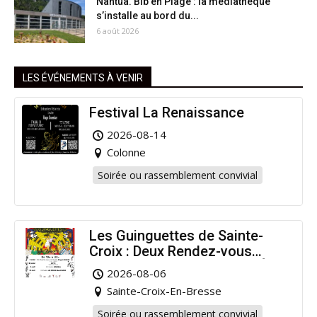
Nantua. Bib en Plage : la médiathèque
s’installe au bord du...
6 août 2026
LES ÉVÉNEMENTS À VENIR
Festival La Renaissance
2026-08-14
Colonne
Soirée ou rassemblement convivial
Les Guinguettes de Sainte-
Croix : Deux Rendez-vous
Dansants pour Prolonger l’Été
2026-08-06
!
Sainte-Croix-En-Bresse
Soirée ou rassemblement convivial