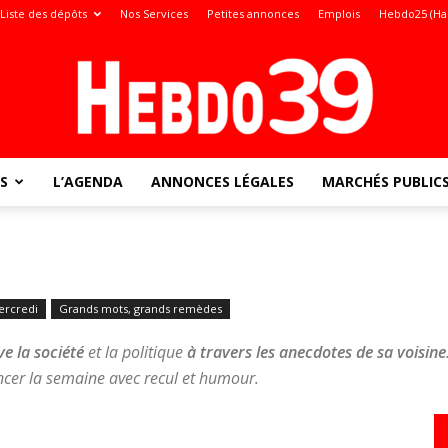
Liste des dépôts
Nos Services
Petites annonces
Emplois
Hebdo25 (Ha
S
L’AGENDA
ANNONCES LÉGALES
MARCHÉS PUBLIC
Jura
rcredi
Grands mots, grands remèdes
:
e la société
et la politique
à travers les anecdotes de sa voisine
cer la semaine avec recul et humour.