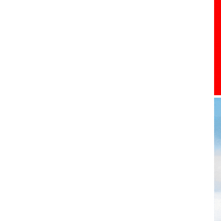
toute
l'info
locale
–