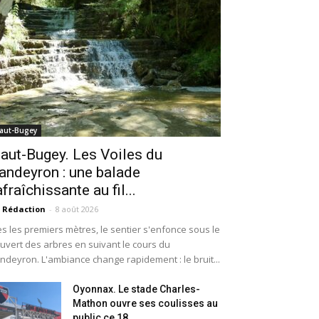
aut-Bugey
aut-Bugey. Les Voiles du
andeyron : une balade
afraîchissante au fil...
 Rédaction
-
8 août 2026
s les premiers mètres, le sentier s'enfonce sous le
uvert des arbres en suivant le cours du
ndeyron. L'ambiance change rapidement : le bruit...
Oyonnax. Le stade Charles-
Mathon ouvre ses coulisses au
public ce 18...