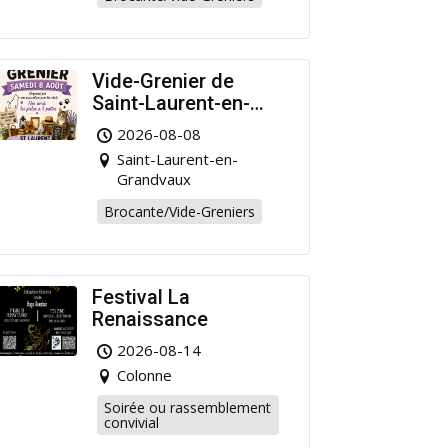
Vide-Grenier de
Saint-Laurent-en-
Grandvaux : Venez
2026-08-08
chiner pour la bonne
Saint-Laurent-en-
cause !
Grandvaux
Brocante/Vide-Greniers
Festival La
Renaissance
2026-08-14
Colonne
Soirée ou rassemblement
convivial