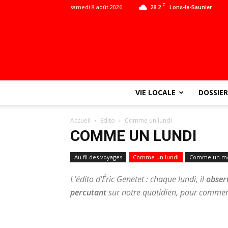
C
samedi 8 août 2026
28.2
Lons-le-Saunier
VIE LOCALE
DOSSIER
Accueil
Edito
Comme un lundi
COMME UN LUNDI
Au fil des voyages
Comme un lundi
Comme un me
L’édito d’Éric Genetet : chaque lundi, il
observ
percutant
sur notre quotidien, pour commen