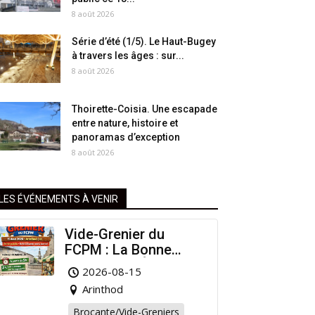
8 août 2026
Série d’été (1/5). Le Haut-Bugey
à travers les âges : sur...
8 août 2026
Thoirette-Coisia. Une escapade
entre nature, histoire et
panoramas d’exception
8 août 2026
LES ÉVÉNEMENTS À VENIR
Vide-Grenier du
FCPM : La Bonne
Affaire de l’Été à
2026-08-15
Arinthod !
Arinthod
Brocante/Vide-Greniers