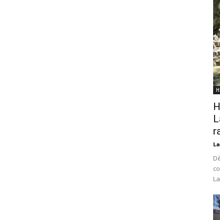
H
H
L
r
La
Dè
co
La