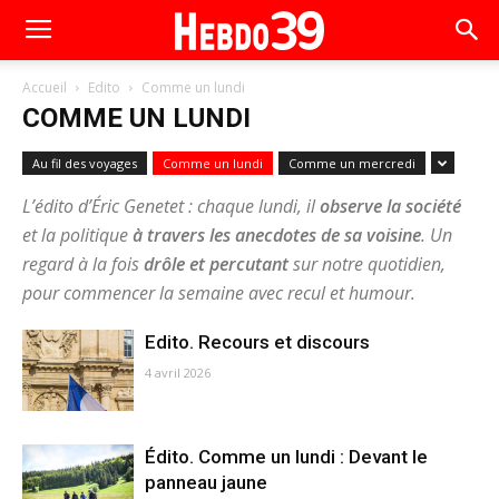
Accueil
Edito
Comme un lundi
COMME UN LUNDI
Au fil des voyages
Comme un lundi
Comme un mercredi
L’édito d’Éric Genetet : chaque lundi, il
observe la société
et la politique
à travers les anecdotes de sa voisine
. Un
regard à la fois
drôle et percutant
sur notre quotidien,
pour commencer la semaine avec recul et humour.
Edito. Recours et discours
4 avril 2026
Édito. Comme un lundi : Devant le
panneau jaune