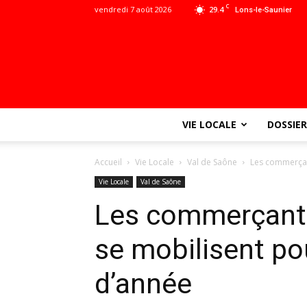
C
vendredi 7 août 2026
29.4
Lons-le-Saunier
VIE LOCALE
DOSSIER
Accueil
Vie Locale
Val de Saône
Les commerçant
Vie Locale
Val de Saône
Les commerçants
se mobilisent pou
d’année