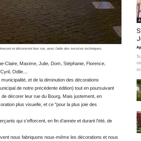
A
S
J
Ap
eront et décoreront leur rue, avec l'aide des services techniques.
Su
ce
Anne-Claire, Maxime, Julie, Dom, Stéphanie, Florence,
oc
 Cyril, Odile…
 municipalité, et de la diminution des décorations
unicipal de notre précédente édition) tout en poursuivant
 de décorer leur rue du Bourg. Mais justement, en
ation plus visuelle, et ce “pour la plus joie des
nts qui s’efforcent, en fin d’année et durant l’été, de
souvent nous fabriquons nous-même les décorations et nous