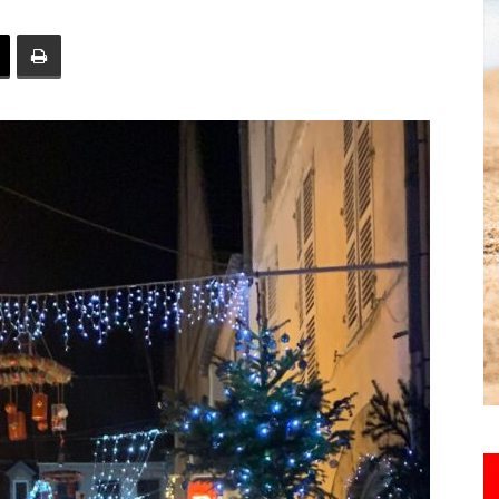
toute
l'info
locale
–