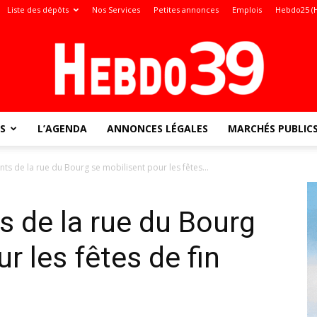
Liste des dépôts
Nos Services
Petites annonces
Emplois
Hebdo25 (
S
L’AGENDA
ANNONCES LÉGALES
MARCHÉS PUBLIC
Jura
s de la rue du Bourg se mobilisent pour les fêtes...
 de la rue du Bourg
:
r les fêtes de fin