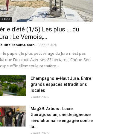
 la Une
érie d’été (1/5) Les plus … du
ura : Le Vernois,...
olline Benoit-Gonin
-
7 août 2026
r le papier, le plus petit village du Jura n'est pas
lui que l'on croit. Avec ses 83 hectares, Chêne-Sec
cupe officiellement la première...
Champagnole-Haut Jura. Entre
grands espaces et traditions
locales
7 août 2026
Mag39. Arbois : Lucie
Guiragossian, une designeuse
révolutionnaire engagée contre
la...
7 août 2026