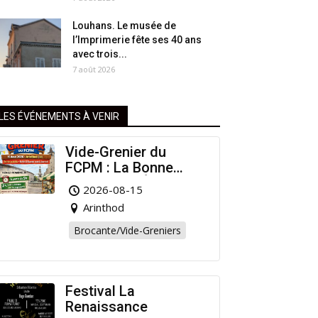
Louhans. Le musée de
l’Imprimerie fête ses 40 ans
avec trois...
7 août 2026
LES ÉVÉNEMENTS À VENIR
Vide-Grenier du
FCPM : La Bonne
Affaire de l’Été à
2026-08-15
Arinthod !
Arinthod
Brocante/Vide-Greniers
Festival La
Renaissance