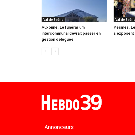
Val de Saône
Val de Saôn
Auxonne. Le funérarium
Pesmes. Les
intercommunal devrait passer en
s’exposent 
gestion déléguée