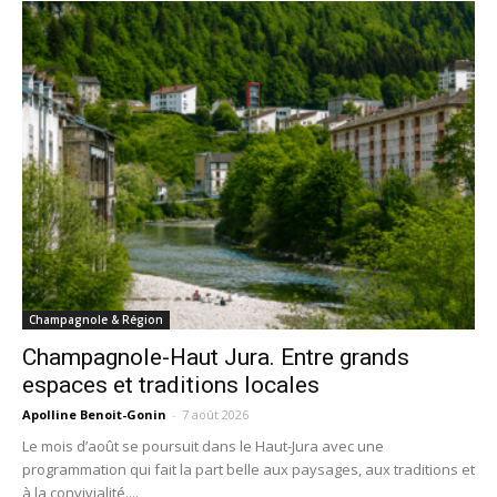
Champagnole & Région
Champagnole-Haut Jura. Entre grands
espaces et traditions locales
Apolline Benoit-Gonin
-
7 août 2026
Le mois d’août se poursuit dans le Haut-Jura avec une
programmation qui fait la part belle aux paysages, aux traditions et
à la convivialité....