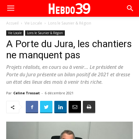
Accueil
Vie Locale
Lons le Saunier & Région
Vie Locale
Lons le Saunier & Région
A Porte du Jura, les chantiers
ne manquent pas
Projets réalisés, en cours ou à venir… Le président de
Porte du Jura présente un bilan positif de 2021 et dresse
un état des lieux des mois à venir très riche.
Par
Celine Trossat
-
6 décembre 2021