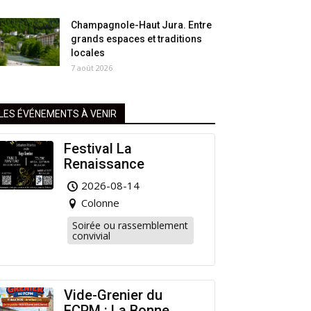
Champagnole-Haut Jura. Entre
grands espaces et traditions
locales
7 août 2026
LES ÉVÉNEMENTS À VENIR
Festival La
Renaissance
2026-08-14
Colonne
Soirée ou rassemblement
convivial
Vide-Grenier du
FCPM : La Bonne