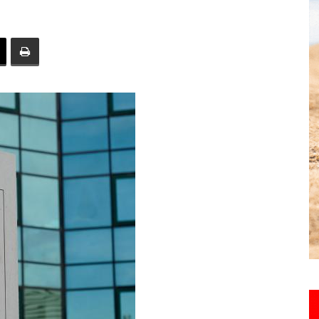
toute
l'info
locale
–