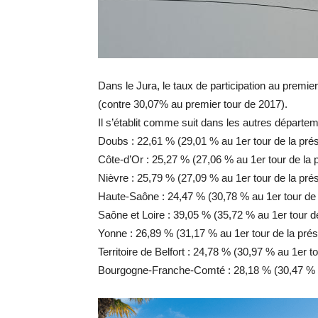
Dans le Jura, le taux
de participation au premier 
(contre 30,07% au premier tour de 2017).
I
l s’établit comme suit dans les autres départem
Doubs
:
22,61
% (29,01 % au 1er tour de la prés
Côte-d’Or : 25,27 %
(27,06 % au 1er tour de la p
Nièvre
:
25,79
% (27,09 % au 1er tour de la prés
Haute-Saône
:
24,47
% (30,78 % au 1er tour de 
Saône et Loire
:
39,05
% (35,72 % au 1er tour de
Yonne
:
26,89
% (31,17 % au 1er tour de la prés
Territoire de Belfort
:
24,78
% (30,97 % au 1er tou
Bourgogne-Franche-Comté
: 28,18 % (30,47 % 