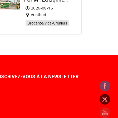
Affaire de l’Été à
2026-08-15
Arinthod !
Arinthod
Brocante/Vide-Greniers