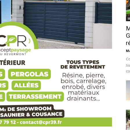
M
M
G
r
Ma
Co
su
co