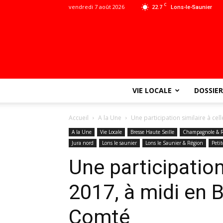
C
vendredi 7 août 2026
22.7
Lons-le-Saunier
VIE LOCALE
DOSSIER
Accueil
A la Une
Une participation similaire à c
A la Une
Vie Locale
Bresse Haute Seille
Champagnole & R
Jura nord
Lons le saunier
Lons le Saunier & Région
Peti
Une participation
2017, à midi en 
Comté