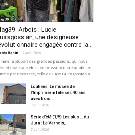
ag 39
ag39. Arbois : Lucie
uiragossian, une designeuse
évolutionnaire engagée contre la...
téo Bonin
-
7 août 2026
mme la plupart des grandes passions, qui nous
ivent toute une vie et embrassent notre quotidien
mme par nécessité, celle de Lucie Guiragossian a...
Louhans. Le musée de
l’Imprimerie fête ses 40 ans
avec trois...
7 août 2026
Série d’été (1/5) Les plus … du
Jura : Le Vernois,...
7 août 2026