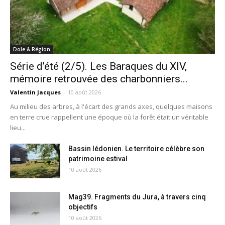
Dole & Région
Série d’été (2/5). Les Baraques du XIV,
mémoire retrouvée des charbonniers...
Valentin Jacques
-
10 août 2026
Au milieu des arbres, à l'écart des grands axes, quelques maisons
en terre crue rappellent une époque où la forêt était un véritable
lieu...
Bassin lédonien. Le territoire célèbre son
patrimoine estival
10 août 2026
Mag39. Fragments du Jura, à travers cinq
objectifs
10 août 2026