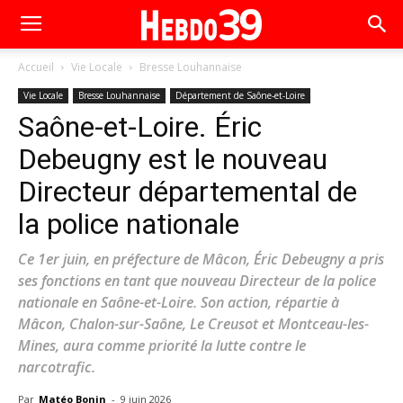
Accueil
Vie Locale
Bresse Louhannaise
Vie Locale
Bresse Louhannaise
Département de Saône-et-Loire
Saône-et-Loire. Éric
Debeugny est le nouveau
Directeur départemental de
la police nationale
Ce 1er juin, en préfecture de Mâcon, Éric Debeugny a pris
ses fonctions en tant que nouveau Directeur de la police
nationale en Saône-et-Loire. Son action, répartie à
Mâcon, Chalon-sur-Saône, Le Creusot et Montceau-les-
Mines, aura comme priorité la lutte contre le
narcotrafic.
Par
Matéo Bonin
-
9 juin 2026