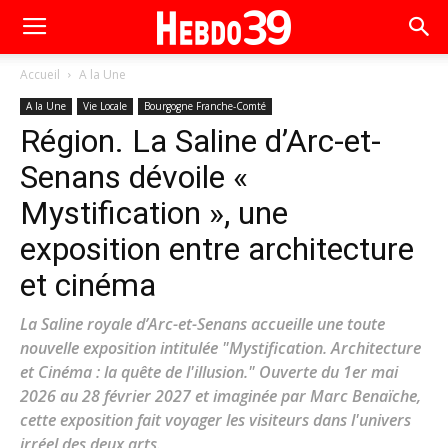
Accueil
A la Une
A la Une
Vie Locale
Bourgogne Franche-Comté
Région. La Saline d’Arc-et-
Senans dévoile «
Mystification », une
exposition entre architecture
et cinéma
La Saline royale d’Arc-et-Senans accueille une toute
nouvelle exposition intitulée "Mystification. Architecture
et Cinéma : la quête de l'illusion." Ouverte du 1er mai
2026 au 28 février 2027 et imaginée par Marc Benaïche,
cette exposition fait voyager les visiteurs dans l'univers
irréel des deux arts.