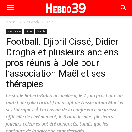
Accueil
Vie Locale
Dole
Vie Locale
Dole
Sports
Football. Djibril Cissé, Didier
Drogba et plusieurs anciens
pros réunis à Dole pour
l’association Maël et ses
thérapies
Le stade Robert-Bobin accueillera, le 2 juin prochain, un
match de gala caritatif au profit de l’association Maël et
ses thérapies. À l'occasion de la conférence de presse
officielle de l'événement, le 6 mai dernier, plusieurs
joueurs célèbres ont été annoncés, tandis que les
contours de la soirée se sont dessinés.