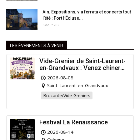
Ain. Expositions, via ferrata et concerts tout
l’été : Fort l’Écluse...
6 août 2026
LES ÉVÉNEMENTS À VENIR
Vide-Grenier de Saint-Laurent-
en-Grandvaux : Venez chiner
pour la bonne cause !
2026-08-08
Saint-Laurent-en-Grandvaux
Brocante/Vide-Greniers
Festival La Renaissance
2026-08-14
Colonne