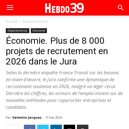
Accueil
Départemental
Départemental
Economie
Économie. Plus de 8 000
projets de recrutement en
2026 dans le Jura
Selon la dernière enquête France Travail sur les besoins
en main-d’œuvre, le Jura confirme une dynamique de
recrutement soutenue en 2026, malgré un léger recul.
Derrière les chiffres, les acteurs de l’emploi misent sur de
nouvelles méthodes pour rapprocher entreprises et
candidats.
Par
Valentin Jacques
-
9 mai 2026