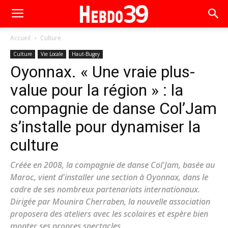
Accueil
Culture
Culture
Vie Locale
Haut-Bugey
Oyonnax. « Une vraie plus-
value pour la région » : la
compagnie de danse Col’Jam
s’installe pour dynamiser la
culture
Créée en 2008, la compagnie de danse Col'Jam, basée au
Maroc, vient d'installer une section à Oyonnax, dans le
cadre de ses nombreux partenariats internationaux.
Dirigée par Mounira Cherraben, la nouvelle association
proposera des ateliers avec les scolaires et espère bien
monter ses propres spectacles.