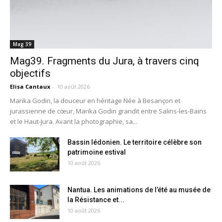
Mag 39
Mag39. Fragments du Jura, à travers cinq
objectifs
Elisa Cantaux
-
10 août 2026
Marika Godin, la douceur en héritage Née à Besançon et
jurassienne de cœur, Marika Godin grandit entre Salins-les-Bains
et le Haut-Jura. Avant la photographie, sa...
Bassin lédonien. Le territoire célèbre son
patrimoine estival
10 août 2026
Nantua. Les animations de l’été au musée de
la Résistance et...
10 août 2026