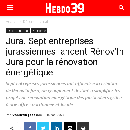
Accueil
Départemental
Départemental
Economie
Jura. Sept entreprises
jurassiennes lancent Rénov’In
Jura pour la rénovation
énergétique
Sept entreprises jurassiennes ont officialisé la création
de Rénov’In Jura, un groupement destiné à simplifier les
projets de rénovation énergétique des particuliers grâce
à une offre coordonnée et locale.
Par
Valentin Jacques
-
16 mai 2026