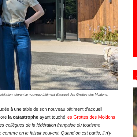
Hebdo39
xploitation, devant le nouveau bâtiment d'accueil des Grottes des Moidons.
udée à une table de son nouveau bâtiment d’accueil
more
la catastrophe
ayant touché
les Grottes des Moidons
s collègues de la fédération française du tourisme
 comme on le faisait souvent. Quand on est partis, il n’y