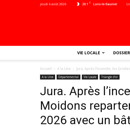
C
jeudi 6 août 2026
20.1
Li
Lons-le-Saunier
VIE LOCALE
DOSSIER
Accueil
A la Une
Jura. Après l’incendie, les Grott
A la Une
Départemental
Vie Locale
Triangle d’or
Jura. Après l’inc
Moidons reparten
2026 avec un bâ