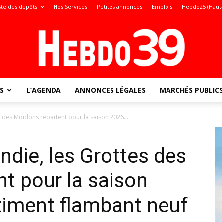
ste des dépôts
Nos Services
Petites annonces
Emplois
Hebdo25 (Haut
S
L’AGENDA
ANNONCES LÉGALES
MARCHÉS PUBLIC
Jura
es des Moidons repartent pour la saison 2026...
endie, les Grottes des
:
t pour la saison
timent flambant neuf