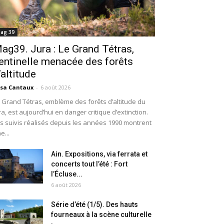
ag 39
ag39. Jura : Le Grand Tétras,
entinelle menacée des forêts
’altitude
isa Cantaux
-
6 août 2026
 Grand Tétras, emblème des forêts d’altitude du
ra, est aujourd’hui en danger critique d’extinction.
s suivis réalisés depuis les années 1990 montrent
e...
Ain. Expositions, via ferrata et
concerts tout l’été : Fort
l’Écluse...
6 août 2026
Série d’été (1/5). Des hauts
fourneaux à la scène culturelle