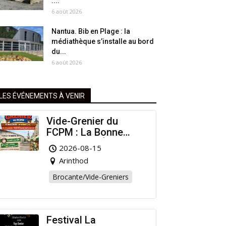
:...
6 août 2026
Nantua. Bib en Plage : la
médiathèque s’installe au bord
du...
6 août 2026
LES ÉVÉNEMENTS À VENIR
Vide-Grenier du
FCPM : La Bonne
Affaire de l’Été à
2026-08-15
Arinthod !
Arinthod
Brocante/Vide-Greniers
Festival La