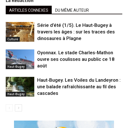
La Rédaction
ARTICLES CONNEXES
DU MÊME AUTEUR
Série d’été (1/5). Le Haut-Bugey à
travers les âges : sur les traces des
dinosaures à Plagne
Culture
Oyonnax. Le stade Charles-Mathon
ouvre ses coulisses au public ce 18
août
Haut-Bugey
Haut-Bugey. Les Voiles du Landeyron :
une balade rafraîchissante au fil des
cascades
Haut-Bugey