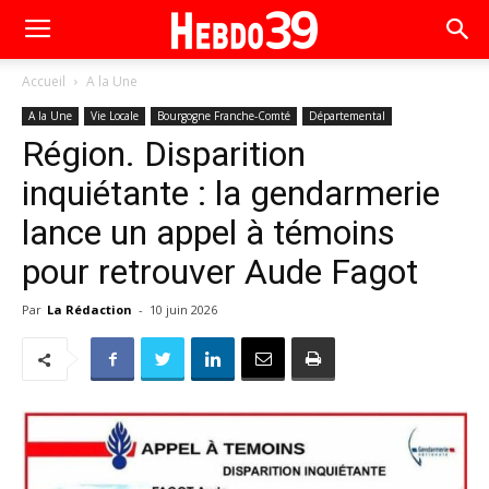
Accueil
A la Une
A la Une
Vie Locale
Bourgogne Franche-Comté
Départemental
Région. Disparition
inquiétante : la gendarmerie
lance un appel à témoins
pour retrouver Aude Fagot
Par
La Rédaction
-
10 juin 2026