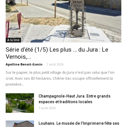
A la Une
Série d’été (1/5) Les plus … du Jura : Le
Vernois,...
Apolline Benoit-Gonin
-
7 août 2026
Sur le papier, le plus petit village du Jura n'est pas celui que l'on
croit. Avec ses 83 hectares, Chêne-Sec occupe officiellement la
première...
Champagnole-Haut Jura. Entre grands
espaces et traditions locales
7 août 2026
Louhans. Le musée de l’Imprimerie fête ses