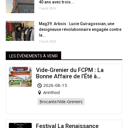
40 ans avec trois...
7 août 2026
Mag39. Arbois : Lucie Guiragossian, une
designeuse révolutionnaire engagée contre
la...
7 août 2026
LES ÉVÉNEMENTS À VENIR
Vide-Grenier du FCPM : La
Bonne Affaire de l’Été à
Arinthod !
2026-08-15
Arinthod
Brocante/Vide-Greniers
Festival La Renaissance