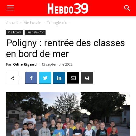
Accueil
Vie Locale
Triangle d’or
Vie Locale
Triangle d’or
Poligny : rentrée des classes
en bord de mer
Par
Odile Rigaud
-
13 septembre 2022