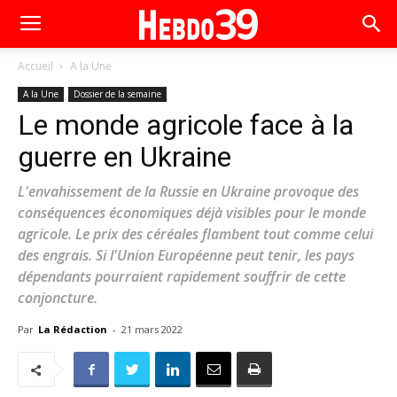
Accueil
A la Une
A la Une
Dossier de la semaine
Le monde agricole face à la
guerre en Ukraine
L'envahissement de la Russie en Ukraine provoque des
conséquences économiques déjà visibles pour le monde
agricole. Le prix des céréales flambent tout comme celui
des engrais. Si l'Union Européenne peut tenir, les pays
dépendants pourraient rapidement souffrir de cette
conjoncture.
Par
La Rédaction
-
21 mars 2022