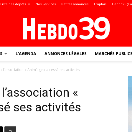
Liste des dépôts
Nos Services
Petites annonces
Emplois
Hebdo25 (Ha
S
L’AGENDA
ANNONCES LÉGALES
MARCHÉS PUBLIC
Jura
s : l’association « Anim’age » a cessé ses activités
 l’association «
:
sé ses activités