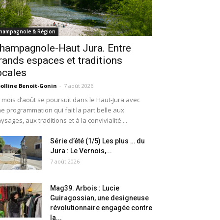
hampagnole & Région
hampagnole-Haut Jura. Entre
rands espaces et traditions
ocales
olline Benoit-Gonin
-
7 août 2026
 mois d’août se poursuit dans le Haut-Jura avec
e programmation qui fait la part belle aux
ysages, aux traditions et à la convivialité....
Série d’été (1/5) Les plus … du
Jura : Le Vernois,...
7 août 2026
Mag39. Arbois : Lucie
Guiragossian, une designeuse
révolutionnaire engagée contre
la...