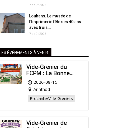
7 août 2026
Louhans. Le musée de
l’Imprimerie fête ses 40 ans
avec trois...
7 août 2026
LES ÉVÉNEMENTS À VENIR
Vide-Grenier du
FCPM : La Bonne
Affaire de l’Été à
2026-08-15
Arinthod !
Arinthod
Brocante/Vide-Greniers
Vide-Grenier de