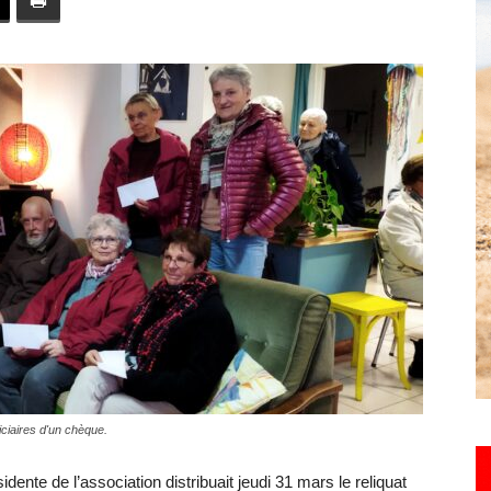
toute
l'info
locale
ciaires d'un chèque.
–
ente de l’association distribuait jeudi 31 mars le reliquat