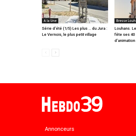
A la Une
Bresse Louh
Série d’été (1/5) Les plus … du Jura :
Louhans. Le
Le Vernois, le plus petit village
fête ses 40 
d’animation