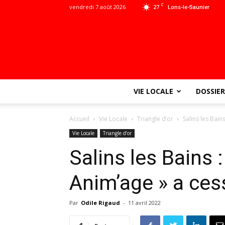
C
vendredi 7 août 2026
27
Lons-le-Saunier
VIE LOCALE
DOSSIER
Accueil
Vie Locale
Triangle d’or
Salins les Bain
Vie Locale
Triangle d’or
Salins les Bains :
Anim’age » a ces
Par
Odile Rigaud
-
11 avril 2022