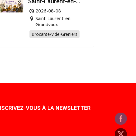
Saint-Laurent-en-
Grandvaux : Venez
2026-08-08
chiner pour la bonne
Saint-Laurent-en-
cause !
Grandvaux
Brocante/Vide-Greniers