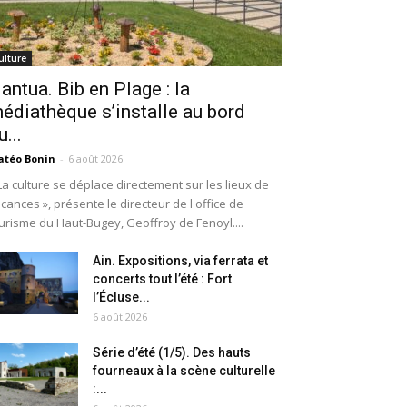
ulture
antua. Bib en Plage : la
édiathèque s’installe au bord
u...
téo Bonin
-
6 août 2026
La culture se déplace directement sur les lieux de
cances », présente le directeur de l'office de
urisme du Haut-Bugey, Geoffroy de Fenoyl....
Ain. Expositions, via ferrata et
concerts tout l’été : Fort
l’Écluse...
6 août 2026
Série d’été (1/5). Des hauts
fourneaux à la scène culturelle
:...