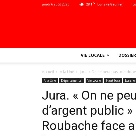
C
jeudi 6 août 2026
28.1
Li
Lons-le-Saunier
VIE LOCALE
DOSSIER
Accueil
A la Une
Jura. « On ne peut pas tout doper 
A la Une
Départemental
Vie Locale
Haut Jura
Lons le
Jura. « On ne pe
d’argent public »
Roubache face au