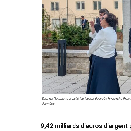
Sabrina Roubache a visité les locaux du lycée Hyacinthe Friant
d’années.
9,42 milliards d’euros d’argent 