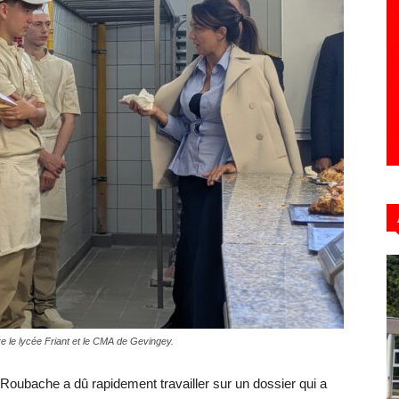
Hebdo39
ntre le lycée Friant et le CMA de Gevingey.
a Roubache a dû rapidement travailler sur un dossier qui a