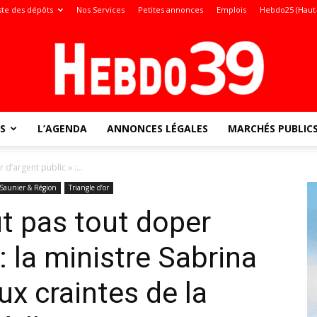
ste des dépôts
Nos Services
Petites annonces
Emplois
Hebdo25 (Haut
S
L’AGENDA
ANNONCES LÉGALES
MARCHÉS PUBLIC
Jura
d’argent public » :...
 Saunier & Région
Triangle d’or
ut pas tout doper
:
 : la ministre Sabrina
x craintes de la