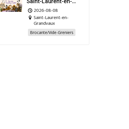
Saint-Laurent-en-
Grandvaux : Venez
2026-08-08
chiner pour la bonne
Saint-Laurent-en-
cause !
Grandvaux
Brocante/Vide-Greniers