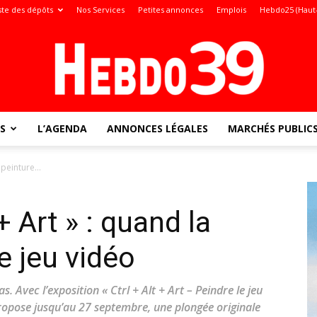
ste des dépôts
Nos Services
Petites annonces
Emplois
Hebdo25 (Haut
S
L’AGENDA
ANNONCES LÉGALES
MARCHÉS PUBLIC
Jura
 peinture...
 + Art » : quand la
:
le jeu vidéo
as. Avec l’exposition « Ctrl + Alt + Art – Peindre le jeu
propose jusqu’au 27 septembre, une plongée originale