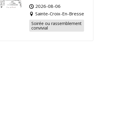
Rendez-vous
2026-08-06
Dansants pour
Sainte-Croix-En-Bresse
Prolonger l’Été !
Soirée ou rassemblement
convivial