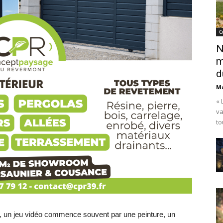
C
N
m
d
Ma
« 
va
to
ns, un jeu vidéo commence souvent par une peinture, un