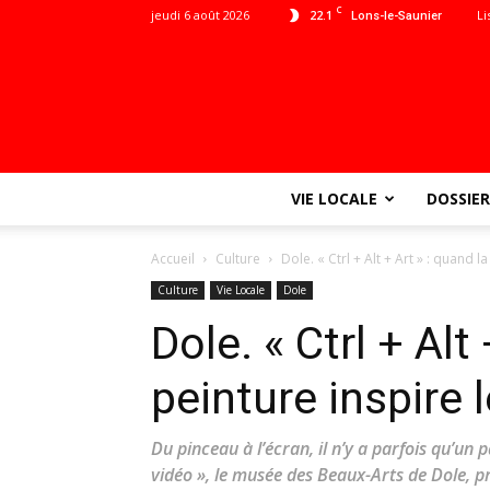
C
jeudi 6 août 2026
22.1
Li
Lons-le-Saunier
VIE LOCALE
DOSSIER
Accueil
Culture
Dole. « Ctrl + Alt + Art » : quand la
Culture
Vie Locale
Dole
Dole. « Ctrl + Alt
peinture inspire 
Du pinceau à l’écran, il n’y a parfois qu’un p
vidéo », le musée des Beaux-Arts de Dole, 