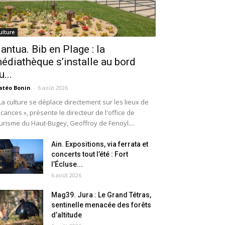
ulture
antua. Bib en Plage : la
édiathèque s’installe au bord
u...
téo Bonin
-
6 août 2026
La culture se déplace directement sur les lieux de
cances », présente le directeur de l'office de
urisme du Haut-Bugey, Geoffroy de Fenoyl....
Ain. Expositions, via ferrata et
concerts tout l’été : Fort
l’Écluse...
6 août 2026
Mag39. Jura : Le Grand Tétras,
sentinelle menacée des forêts
d’altitude