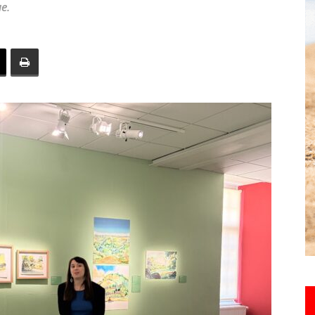
ue.
toute
l'info
locale
–