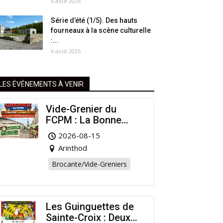
6 août 2026
Série d’été (1/5). Des hauts
fourneaux à la scène culturelle
:...
6 août 2026
LES ÉVÉNEMENTS À VENIR
Vide-Grenier du
FCPM : La Bonne
Affaire de l’Été à
2026-08-15
Arinthod !
Arinthod
Brocante/Vide-Greniers
Les Guinguettes de
Sainte-Croix : Deux