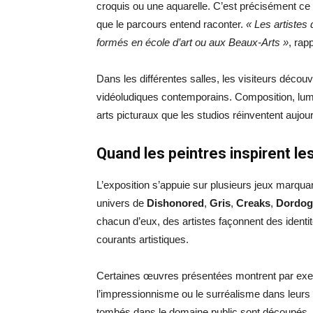
croquis ou une aquarelle. C’est précisément ce 
que le parcours entend raconter.
« Les artistes 
formés en école d’art ou aux Beaux-Arts »
, rap
Dans les différentes salles, les visiteurs découv
vidéoludiques contemporains. Composition, lumi
arts picturaux que les studios réinventent aujour
Quand les peintres inspirent le
L’exposition s’appuie sur plusieurs jeux marquan
univers de
Dishonored
,
Gris
,
Creaks
,
Dordog
chacun d’eux, des artistes façonnent des identi
courants artistiques.
Certaines œuvres présentées montrent par exe
l’impressionnisme ou le surréalisme dans leur
tombés dans le domaine public sont découpés, 