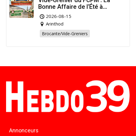
Bonne Affaire de l’Été à
Arinthod !
2026-08-15
Arinthod
Brocante/Vide-Greniers