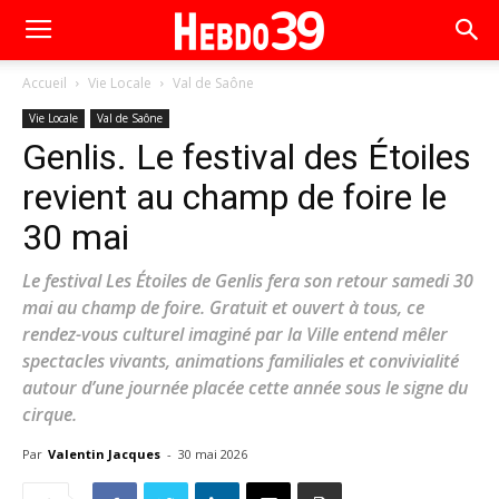
Accueil
Vie Locale
Val de Saône
Vie Locale
Val de Saône
Genlis. Le festival des Étoiles
revient au champ de foire le
30 mai
Le festival Les Étoiles de Genlis fera son retour samedi 30
mai au champ de foire. Gratuit et ouvert à tous, ce
rendez-vous culturel imaginé par la Ville entend mêler
spectacles vivants, animations familiales et convivialité
autour d’une journée placée cette année sous le signe du
cirque.
Par
Valentin Jacques
-
30 mai 2026