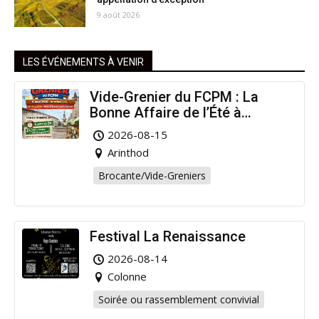
9 août 2026
LES ÉVÉNEMENTS À VENIR
Vide-Grenier du FCPM : La
Bonne Affaire de l’Été à
Arinthod !
2026-08-15
Arinthod
Brocante/Vide-Greniers
Festival La Renaissance
2026-08-14
Colonne
Soirée ou rassemblement convivial