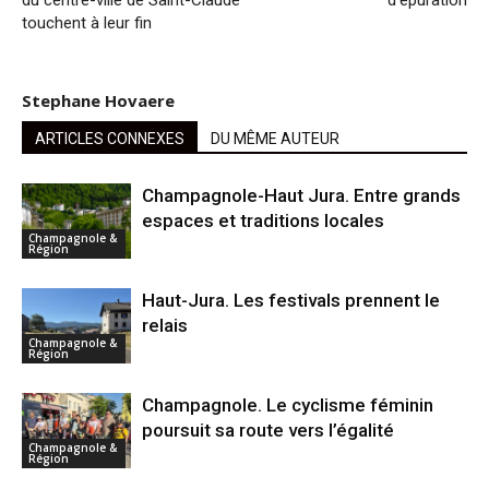
du centre-ville de Saint-Claude
d’épuration
touchent à leur fin
Stephane Hovaere
ARTICLES CONNEXES
DU MÊME AUTEUR
Champagnole-Haut Jura. Entre grands
espaces et traditions locales
Champagnole &
Région
Haut-Jura. Les festivals prennent le
relais
Champagnole &
Région
Champagnole. Le cyclisme féminin
poursuit sa route vers l’égalité
Champagnole &
Région