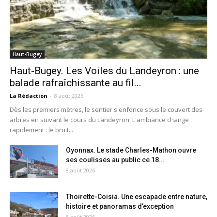
Haut-Bugey
Haut-Bugey. Les Voiles du Landeyron : une
balade rafraîchissante au fil...
La Rédaction
-
8 août 2026
Dès les premiers mètres, le sentier s'enfonce sous le couvert des
arbres en suivant le cours du Landeyron. L'ambiance change
rapidement : le bruit...
Oyonnax. Le stade Charles-Mathon ouvre
ses coulisses au public ce 18...
8 août 2026
Thoirette-Coisia. Une escapade entre nature,
histoire et panoramas d’exception
8 août 2026