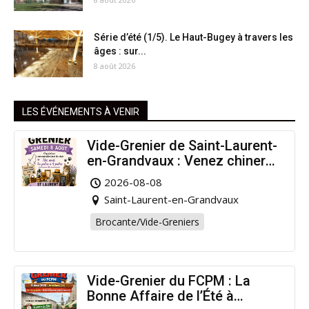
Série d’été (1/5). Le Haut-Bugey à travers les
âges : sur...
8 août 2026
LES ÉVÉNEMENTS À VENIR
Vide-Grenier de Saint-Laurent-
en-Grandvaux : Venez chiner
pour la bonne cause !
2026-08-08
Saint-Laurent-en-Grandvaux
Brocante/Vide-Greniers
Vide-Grenier du FCPM : La
Bonne Affaire de l’Été à