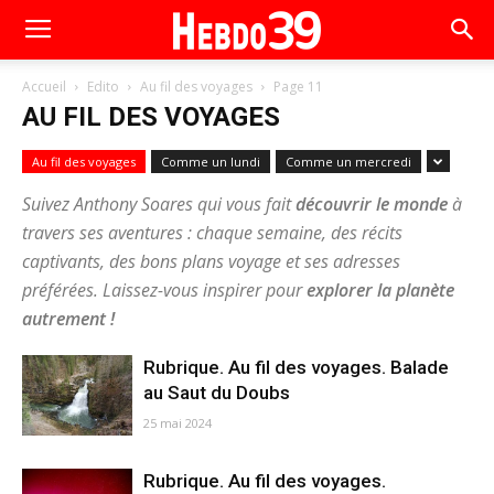
Accueil
Edito
Au fil des voyages
Page 11
AU FIL DES VOYAGES
Au fil des voyages
Comme un lundi
Comme un mercredi
Suivez
Anthony Soares
qui vous fait
découvrir le monde
à
travers ses aventures : chaque semaine, des récits
captivants, des bons plans voyage et ses adresses
préférées. Laissez-vous inspirer pour
explorer la planète
autrement
!
Rubrique. Au fil des voyages. Balade
au Saut du Doubs
25 mai 2024
Rubrique. Au fil des voyages.