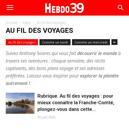
Accueil
Edito
Au fil des voyages
AU FIL DES VOYAGES
Au fil des voyages
Comme un lundi
Comme un mercredi
Suivez
Anthony Soares
qui vous fait
découvrir le monde
à
travers ses aventures : chaque semaine, des récits
captivants, des bons plans voyage et ses adresses
préférées. Laissez-vous inspirer pour
explorer la planète
autrement
!
Rubrique. Au fil des voyages : pour
mieux connaître la Franche-Comté,
plongez-vous dans cette...
29 juin 2026