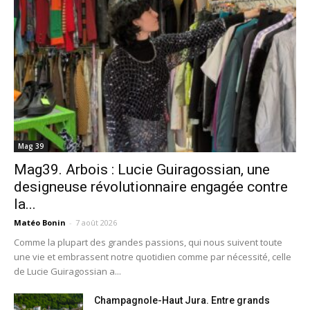
Mag 39
Mag39. Arbois : Lucie Guiragossian, une
designeuse révolutionnaire engagée contre
la...
Matéo Bonin
-
7 août 2026
Comme la plupart des grandes passions, qui nous suivent toute
une vie et embrassent notre quotidien comme par nécessité, celle
de Lucie Guiragossian a...
Champagnole-Haut Jura. Entre grands