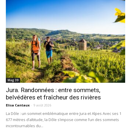
Mag 39
Jura. Randonnées : entre sommets,
belvédères et fraîcheur des rivières
Elisa Cantaux
-
9 août 2026
La Dôle : un sommet emblématique entre Jura et Alpes Avec ses 1
677 mètres d’altitude, la Dôle s’impose comme l’un des sommets
incontournables du...