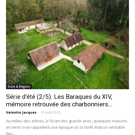
Dole & Région
Série d’été (2/5). Les Baraques du XIV,
mémoire retrouvée des charbonniers...
Valentin Jacques
-
10 août 2026
Au milieu des arbres, à l'écart des grands axes, quelques maisons
en terre crue rappellent une époque où la forêt était un véritable
lieu...