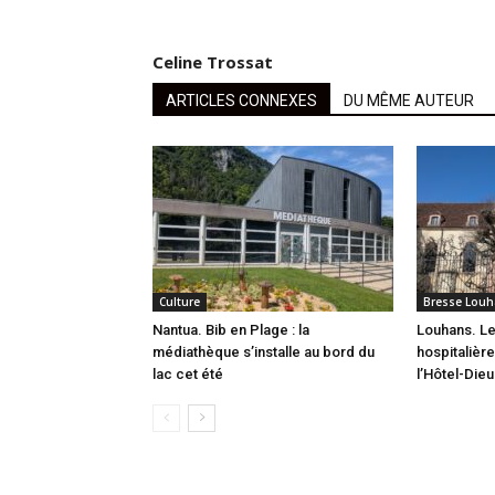
Celine Trossat
ARTICLES CONNEXES
DU MÊME AUTEUR
Culture
Bresse Louh
Nantua. Bib en Plage : la
Louhans. L
médiathèque s’installe au bord du
hospitalièr
lac cet été
l’Hôtel-Dieu