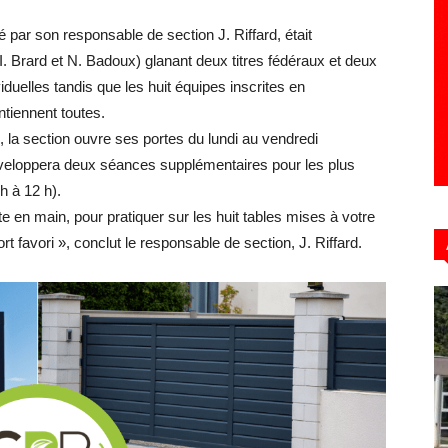
par son responsable de section J. Riffard, était
(I. Brard et N. Badoux) glanant deux titres fédéraux et deux
duelles tandis que les huit équipes inscrites en
Hebdo39
tiennent toutes.
), la section ouvre ses portes du lundi au vendredi
veloppera deux séances supplémentaires pour les plus
h à 12 h).
en main, pour pratiquer sur les huit tables mises à votre
ort favori », conclut le responsable de section, J. Riffard.