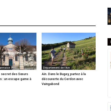
annaise
Département de l'Ain
e secret des Sœurs
Ain. Dans le Bugey, partez à la
es : un escape game à
découverte du Cerdon avec
Vaingabond