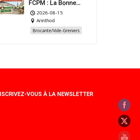
FCPM : La Bonne
Affaire de l’Été à
2026-08-15
Arinthod !
Arinthod
Brocante/Vide-Greniers