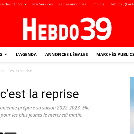
ste des dépôts
Nos Services
Petites annonces
Emplois
Hebdo25 (Haut
S
L’AGENDA
ANNONCES LÉGALES
MARCHÉS PUBLIC
Jura
le : c’est la reprise
c’est la reprise
:
édonienne prépare sa saison 2022-2023. Elle
our les plus jeunes le mercredi matin.