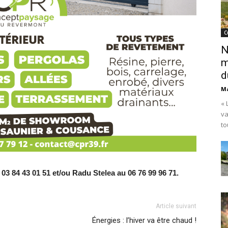
C
N
m
d
Ma
« 
va
to
03 84 43 01 51 et/ou Radu Stelea au 06 76 99 96 71.
Article suivant
Énergies : l’hiver va être chaud !