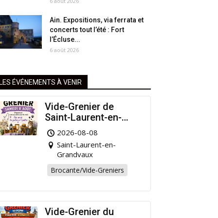
6 août 2026
Ain. Expositions, via ferrata et
concerts tout l’été : Fort
l’Écluse...
6 août 2026
LES ÉVÉNEMENTS À VENIR
Vide-Grenier de
Saint-Laurent-en-
Grandvaux : Venez
2026-08-08
chiner pour la bonne
Saint-Laurent-en-
cause !
Grandvaux
Brocante/Vide-Greniers
Vide-Grenier du