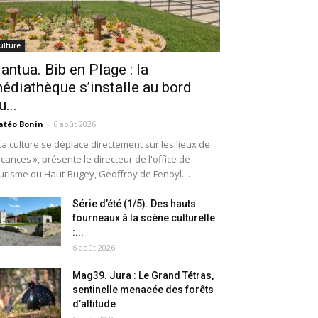
ulture
antua. Bib en Plage : la
édiathèque s’installe au bord
u...
téo Bonin
-
6 août 2026
La culture se déplace directement sur les lieux de
cances », présente le directeur de l'office de
urisme du Haut-Bugey, Geoffroy de Fenoyl....
Série d’été (1/5). Des hauts
fourneaux à la scène culturelle
:...
6 août 2026
Mag39. Jura : Le Grand Tétras,
sentinelle menacée des forêts
d’altitude