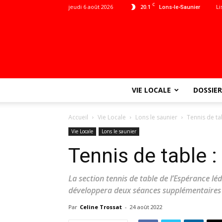
C
jeudi 6 août 2026
20.1
Li
Lons-le-Saunier
VIE LOCALE
DOSSIER
Accueil
Vie Locale
Lons le saunier
Tennis de tab
Vie Locale
Lons le saunier
Tennis de table : 
La section tennis de table de l’Espérance l
développera deux séances supplémentaires p
Par
Celine Trossat
-
24 août 2022