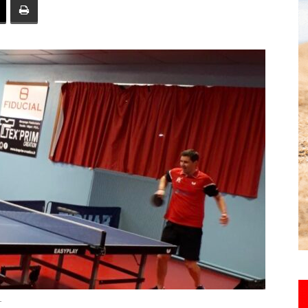
toute
l'info
locale
–
.