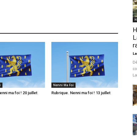
H
H
L
r
La
Dè
co
La
i
Nenni Ma Foi
nni ma foi ! 20 juillet
Rubrique. Nenni ma foi ! 13 juillet