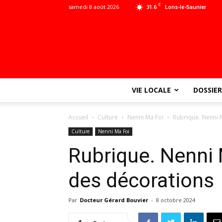
C
samedi 8 août 2026
31.6
Lons-le-Saunier
VIE LOCALE
DOSSIER
Accueil
Culture
Nenni Ma Foi
Rubrique. Nenni 
Culture
Nenni Ma Foi
Rubrique. Nenni 
des décorations
Par
Docteur Gérard Bouvier
-
8 octobre 2024