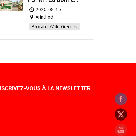
Affaire de l’Été à
2026-08-15
Arinthod !
Arinthod
Brocante/Vide-Greniers