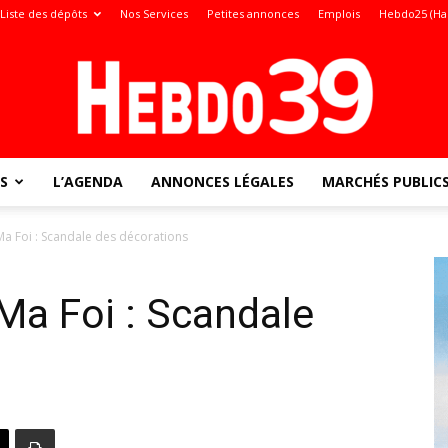
Liste des dépôts
Nos Services
Petites annonces
Emplois
Hebdo25 (Ha
S
L’AGENDA
ANNONCES LÉGALES
MARCHÉS PUBLIC
Jura
Ma Foi : Scandale des décorations
Ma Foi : Scandale
: