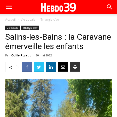
Accueil
Vie Locale
Triangle d’or
Vie Locale
Triangle d’or
Salins-les-Bains : la Caravane
émerveille les enfants
Par
Odile Rigaud
-
20 mai 2022